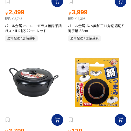
2,499
3,999
￥
￥
税込￥2,748
税込￥4,398
パール金属 ホーローガラス蓋両手鍋
パール金属 ふっ素加工IH対応湯切り
ガス・IH対応 22cm レッド
両手鍋 22cm
通常配送 / 店舗受取
通常配送 / 店舗受取
2,799
129