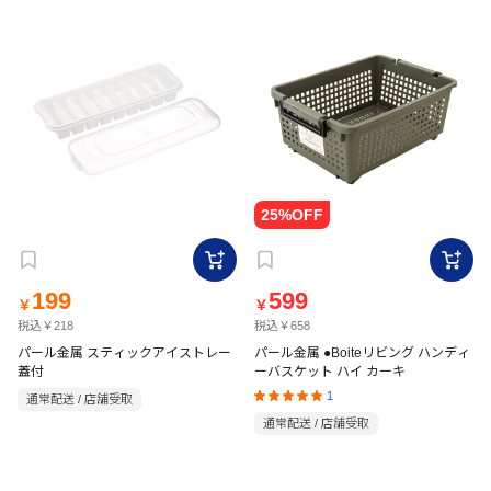
199
599
￥
￥
税込￥218
税込￥658
パール金属 スティックアイストレー
パール金属 ●Boiteリビング ハンディ
蓋付
ーバスケット ハイ カーキ
1
通常配送 / 店舗受取
通常配送 / 店舗受取