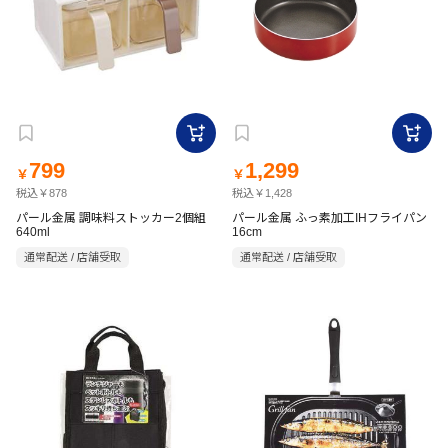
799
1,299
￥
￥
税込￥878
税込￥1,428
パール金属 調味料ストッカー2個組
パール金属 ふっ素加工IHフライパン
640ml
16cm
通常配送 / 店舗受取
通常配送 / 店舗受取