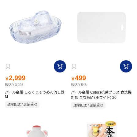
2,999
499
￥
￥
税込￥3,298
税込￥548
パール金属 しろくまそうめん流し器
パール金属 Colors抗菌プラス 食洗機
M
対応 まな板M (ホワイト) 20
通常配送 / 店舗受取
通常配送 / 店舗受取