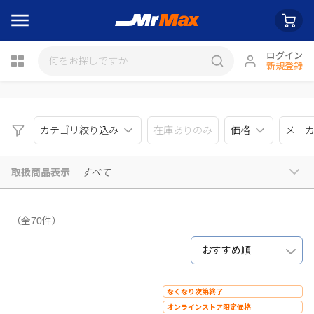
ログイン
新規登録
瓶詰
カテゴリ絞り込み
在庫ありのみ
価格
メー
取扱商品表示
すべて
（全70件）
おすすめ順
なくなり次第終了
オンラインストア限定価格