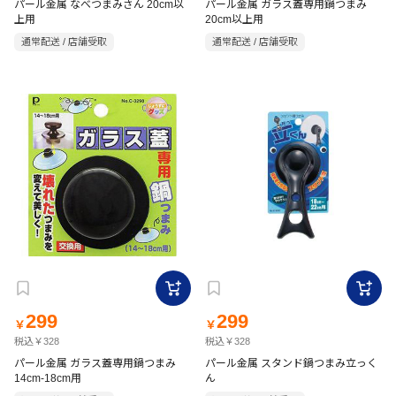
パール金属 なべつまみさん 20cm以
パール金属 ガラス蓋専用鍋つまみ
上用
20cm以上用
通常配送 / 店舗受取
通常配送 / 店舗受取
299
299
￥
￥
税込￥328
税込￥328
パール金属 ガラス蓋専用鍋つまみ
パール金属 スタンド鍋つまみ立っく
14cm-18cm用
ん