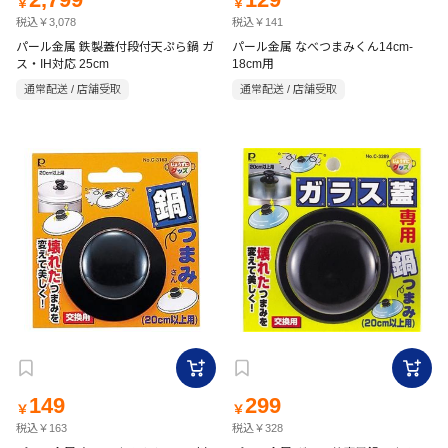
￥
￥
税込￥3,078
税込￥141
パール金属 鉄製蓋付段付天ぷら鍋 ガ
パール金属 なべつまみくん14cm-
ス・IH対応 25cm
18cm用
通常配送 / 店舗受取
通常配送 / 店舗受取
149
299
￥
￥
税込￥163
税込￥328