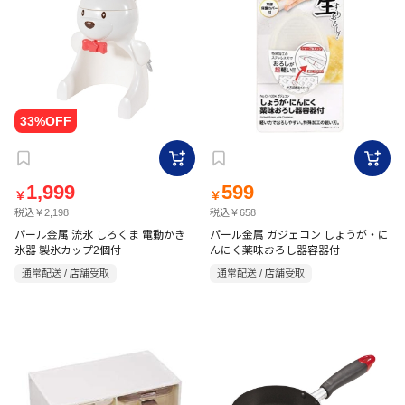
1,999
599
￥
￥
税込￥2,198
税込￥658
パール金属 流氷 しろくま 電動かき
パール金属 ガジェコン しょうが・に
氷器 製氷カップ2個付
んにく薬味おろし器容器付
通常配送 / 店舗受取
通常配送 / 店舗受取