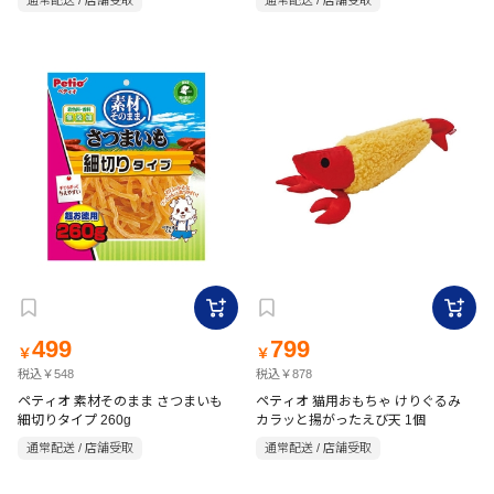
通常配送 / 店舗受取
通常配送 / 店舗受取
499
799
￥
￥
税込￥548
税込￥878
ペティオ 素材そのまま さつまいも
ペティオ 猫用おもちゃ けりぐるみ
細切りタイプ 260g
カラッと揚がったえび天 1個
通常配送 / 店舗受取
通常配送 / 店舗受取