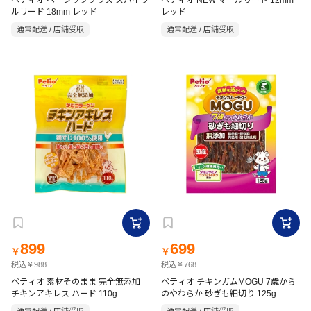
ペティオ ベーシックプラス スパイラ
ペティオ NEW マールリード 12mm
ルリード 18mm レッド
レッド
通常配送 / 店舗受取
通常配送 / 店舗受取
899
699
￥
￥
税込￥988
税込￥768
ペティオ 素材そのまま 完全無添加
ペティオ チキンガムMOGU 7歳から
チキンアキレス ハード 110g
のやわらか 砂ぎも細切り 125g