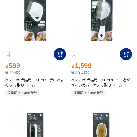
599
1,599
￥
￥
税込￥658
税込￥1,758
ペティオ 犬猫用 FIXCARE 手に収ま
ペティオ 犬猫用 FIXCARE ノミ逃が
る ノミ取りコーム
さないカバー付ノミ取りコーム
通常配送 / 店舗受取
通常配送 / 店舗受取