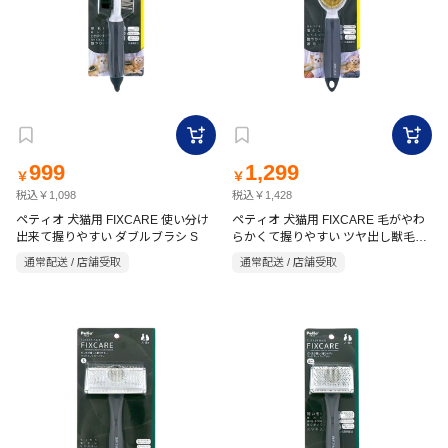
999
1,299
￥
￥
税込￥1,098
税込￥1,428
ペティオ 犬猫用 FIXCARE 使い分け
ペティオ 犬猫用 FIXCARE 毛がやわ
出来て握りやすい ダブルブラシ S
らかくて握りやすい ツヤ出し獣毛ブ
ラシ
通常配送 / 店舗受取
通常配送 / 店舗受取