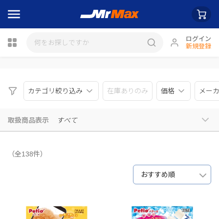
ログイン
新規登録
瓶詰
カテゴリ絞り込み
在庫ありのみ
価格
メー
取扱商品表示
すべて
（全138件）
おすすめ順