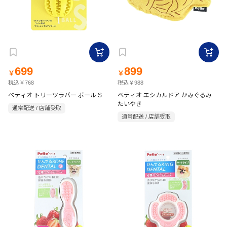
699
899
￥
￥
税込￥768
税込￥988
ペティオ トリーツラバー ボール S
ペティオ エシカルドア かみぐるみ
たいやき
通常配送 / 店舗受取
通常配送 / 店舗受取