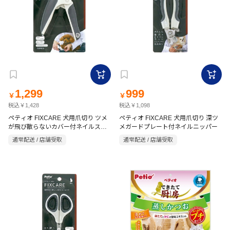
1,299
999
￥
￥
税込￥1,428
税込￥1,098
ペティオ FIXCARE 犬用爪切り ツメ
ペティオ FIXCARE 犬用爪切り 深ツ
が飛び散らないカバー付ネイルスラ
メガードプレート付ネイルニッパー
イドカッター
通常配送 / 店舗受取
通常配送 / 店舗受取