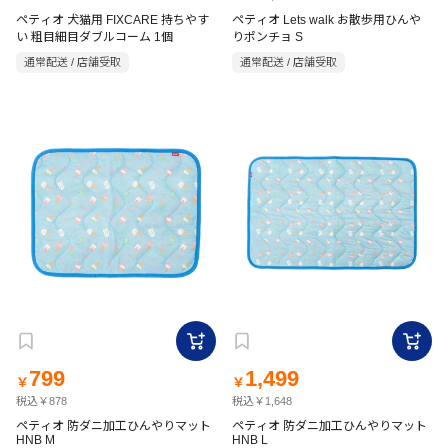
ペティオ 犬猫用 FIXCARE 持ちやす
ペティオ Lets walk お散歩用ひんや
い 粗目細目ダブルコーム 1個
りポンチョ S
通常配送 / 店舗受取
通常配送 / 店舗受取
799
1,499
￥
￥
税込￥878
税込￥1,648
ペティオ 防ダニ加工ひんやりマット
ペティオ 防ダニ加工ひんやりマット
HNB M
HNB L