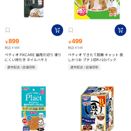
899
499
￥
￥
税込￥988
税込￥548
ペティオ FIXCARE 猫用爪切り 滑り
ペティオ できたて厨房 キャット 蒸
にくい持ち手 ネイルハサミ
しかつお プチ 1切れ×10パック
通常配送 / 店舗受取
通常配送 / 店舗受取