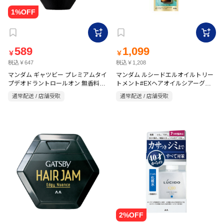
589
1,099
￥
￥
税込￥647
税込￥1,208
マンダム ギャツビー プレミアムタイ
マンダム ルシードエルオイルトリー
プデオドラントロールオン 無香料
トメント#EXヘアオイルシアーグロ
60ml
ス 60ml フローラル
通常配送 / 店舗受取
通常配送 / 店舗受取