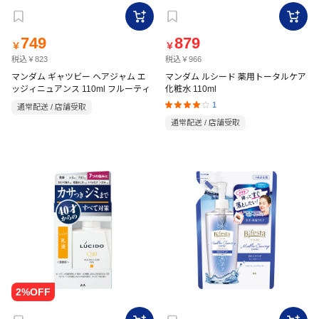
749
879
￥
￥
税込￥823
税込￥966
マンダム ギャツビー ヘアジャム エ
マンダム ルシード 薬用トータルケア
ッジィニュアンス 110ml フルーティ
化粧水 110ml
1
通常配送 / 店舗受取
通常配送 / 店舗受取