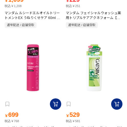
￥
￥
税込￥1,208
税込￥251
マンダム ルシードエルオイルトリー
マンダム フェイシャルウォッシュ薬
トメントEX うねりくせケア 60ml フ
用トリプルケアアクネフォーム【医
ローラル
薬部外品】 130g シトラス
通常配送 / 店舗受取
通常配送 / 店舗受取
699
529
￥
￥
税込￥768
税込￥581