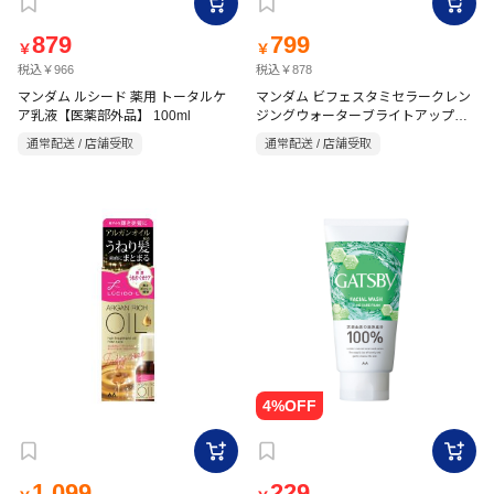
879
799
￥
￥
税込￥966
税込￥878
マンダム ルシード 薬用 トータルケ
マンダム ビフェスタミセラークレン
ア乳液【医薬部外品】 100ml
ジングウォーターブライトアップ詰
替用 360ml
通常配送 / 店舗受取
通常配送 / 店舗受取
1,099
229