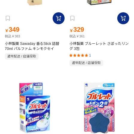
349
329
￥
￥
税込￥383
税込￥361
小林製薬 Sawaday 香るStick 詰替
小林製薬 ブルーレット さぼったリン
70ml パルファム キンモクセイ
グ 3包
1
通常配送 / 店舗受取
通常配送 / 店舗受取