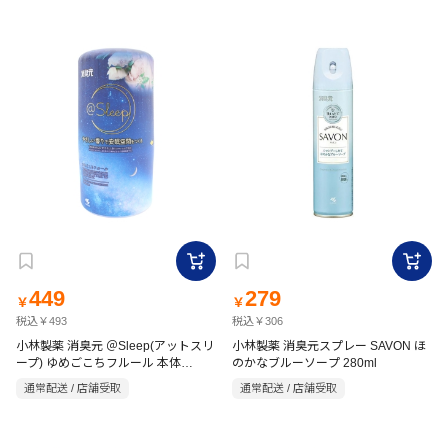
449
279
￥
￥
税込￥493
税込￥306
小林製薬 消臭元 ＠Sleep(アットスリ
小林製薬 消臭元スプレー SAVON ほ
ープ) ゆめごこちフルール 本体
のかなブルーソープ 280ml
400ml
通常配送 / 店舗受取
通常配送 / 店舗受取