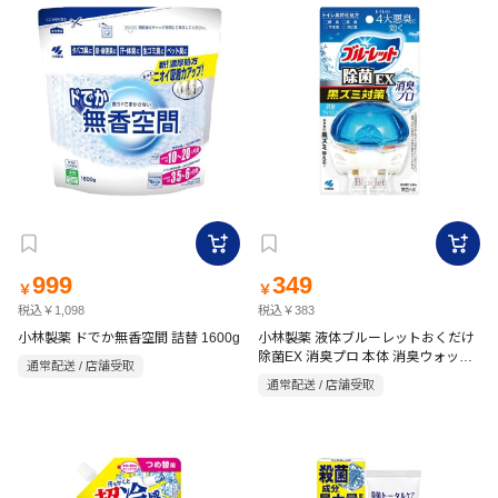
999
349
￥
￥
税込￥1,098
税込￥383
小林製薬 ドでか無香空間 詰替 1600g
小林製薬 液体ブルーレットおくだけ
除菌EX 消臭プロ 本体 消臭ウォッシ
通常配送 / 店舗受取
ュ 67ml
通常配送 / 店舗受取