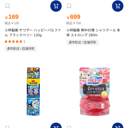
169
699
￥
￥
税込￥185
税込￥768
小林製薬 サワデー ハッピーパルファ
小林製薬 熱中対策 シャツクール 本
ム ブラックベリー 120g
体 ストロング 280m
1
通常配送 / 店舗受取
通常配送 / 店舗受取