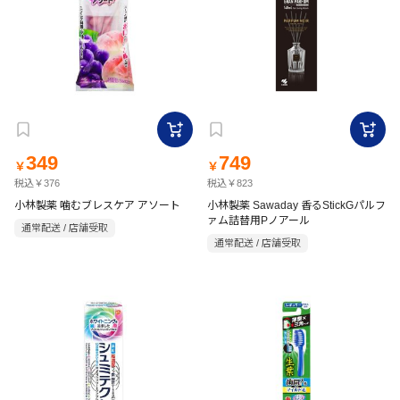
349
749
￥
￥
税込￥376
税込￥823
小林製薬 噛むブレスケア アソート
小林製薬 Sawaday 香るStickGパルフ
ァム詰替用Pノアール
通常配送 / 店舗受取
通常配送 / 店舗受取