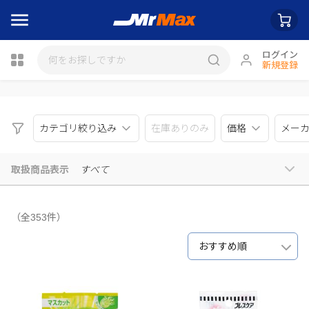
ログイン
新規登録
瓶詰
カテゴリ絞り込み
在庫ありのみ
価格
メー
取扱商品表示
すべて
（全353件）
おすすめ順