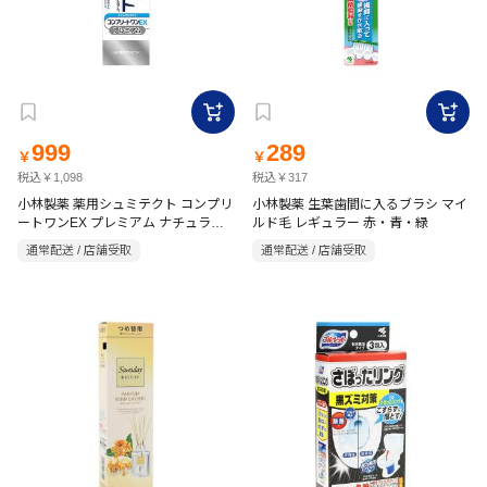
999
289
￥
￥
税込￥1,098
税込￥317
小林製薬 薬用シュミテクト コンプリ
小林製薬 生葉歯間に入るブラシ マイ
ートワンEX プレミアム ナチュラル
ルド毛 レギュラー 赤・青・緑
ミント<1450ppm>(90g)
通常配送 / 店舗受取
通常配送 / 店舗受取