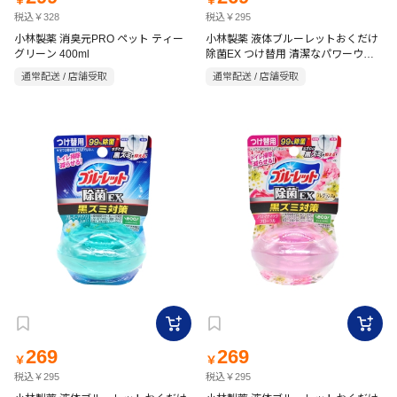
￥
￥
税込￥328
税込￥295
小林製薬 消臭元PRO ペット ティー
小林製薬 液体ブルーレットおくだけ
グリーン 400ml
除菌EX つけ替用 清潔なパワーウォ
ッシュの香り 67ml
通常配送 / 店舗受取
通常配送 / 店舗受取
269
269
￥
￥
税込￥295
税込￥295