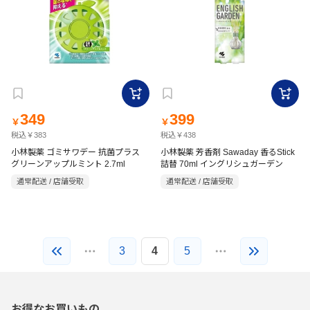
349
399
￥
￥
税込￥383
税込￥438
小林製薬 ゴミサワデー 抗菌プラス
小林製薬 芳香剤 Sawaday 香るStick
グリーンアップルミント 2.7ml
詰替 70ml イングリシュガーデン
通常配送 / 店舗受取
通常配送 / 店舗受取
3
4
5
お得なお買いもの