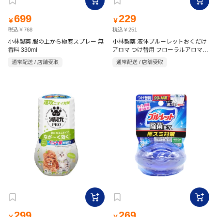
699
229
￥
￥
税込￥768
税込￥251
小林製薬 服の上から極寒スプレー 無
小林製薬 液体ブルーレットおくだけ
香料 330ml
アロマ つけ替用 フローラルアロマの
香り 70ml
通常配送 / 店舗受取
通常配送 / 店舗受取
299
269