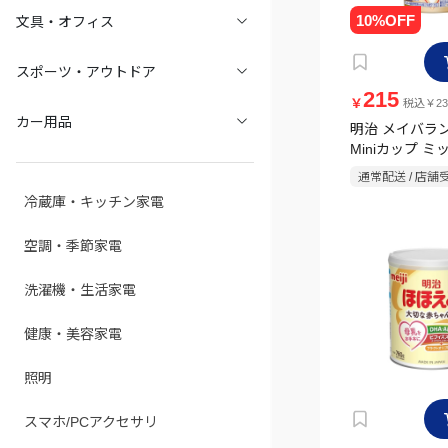
文具・オフィス
スポーツ・アウトドア
215
￥
税込￥23
カー用品
明治 メイバラン
Miniカップ 
ー味 125ml
通常配送 / 店舗
冷蔵庫・キッチン家電
空調・季節家電
洗濯機・生活家電
健康・美容家電
照明
スマホ/PCアクセサリ