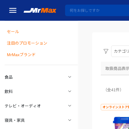
セール
瓶詰
注目のプロモーション
カテゴ
MrMaxブランド
取扱商品表
食品
（全41件）
飲料
テレビ・オーディオ
オンラインストア
寝具・家具