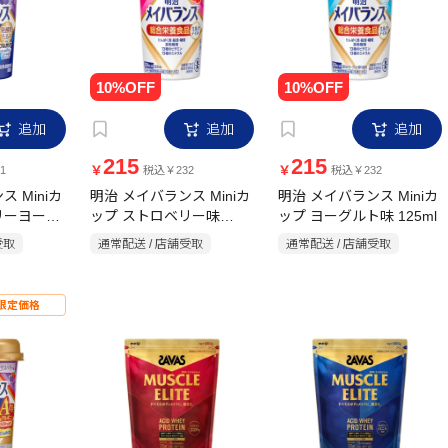
追加
追加
追加
215
215
￥
￥
1
税込￥232
税込￥232
 Miniカ
明治 メイバランス Miniカ
明治 メイバランス Miniカ
リーヨーグ
ップ ストロベリー味
ップ ヨーグルト味 125ml
125ml
受取
通常配送 / 店舗受取
通常配送 / 店舗受取
限定価格