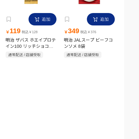
追加
追加
119
349
￥
￥
税込￥128
税込￥376
明治 ザバス ホエイプロテ
明治 JALスープ ビーフコ
イン100 リッチショコラ
ンソメ 8袋
味 トライアルタイプ
通常配送 / 店舗受取
通常配送 / 店舗受取
10.5g