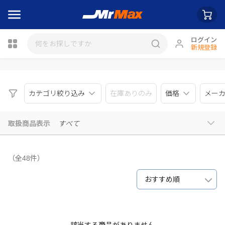
ログイン
新規登録
瓶詰
カテゴリ絞り込み
在庫ありのみ
価格
メー
取扱商品表示
すべて
（全48件）
おすすめ順