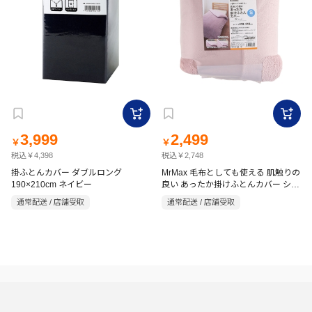
3,999
2,499
￥
￥
税込￥4,398
税込￥2,748
掛ふとんカバー ダブルロング
MrMax 毛布としても使える 肌触りの
190×210cm ネイビー
良い あったか掛けふとんカバー シン
グル(150×210cm) ピンク
通常配送 / 店舗受取
通常配送 / 店舗受取