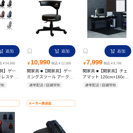
追加
追加
追加
10,990
7,999
￥
￥
￥54,890
税込￥12,089
税込￥8,798
家具】ゲー
関家具 ■【関家具】ゲー
関家具 ■【関家具】チェ
セレスティ
ミングスツール アークV2
アマット 120cm×160cm
ks(コンティ
Contieaks(コンティーク
Contieaks(コンティーク
受取
通常配送 / 店舗受取
通常配送 / 店舗受取
ス) ブラック
ス)
メーカー直送品