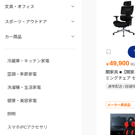
文具・オフィス
スポーツ・アウトドア
カー用品
冷蔵庫・キッチン家電
49,900
￥
税込
関家具 ■【関
空調・季節家電
ミングチェア 
アル Contiea
通常配送 / 店舗
洗濯機・生活家電
ークス)
健康・美容家電
メーカー直送品
照明
スマホ/PCアクセサリ