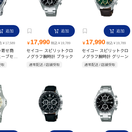
追加
追加
追加
17,990
17,990
￥
￥
￥17,589
税込￥19,789
税込￥19,789
り寄せ商
セイコー スピリットクロ
セイコー スピリットクロ
ェーブセプ
ノグラフ腕時計 ブラック
ノグラフ腕時計 グリーン
A-
受取
通常配送 / 店舗受取
通常配送 / 店舗受取