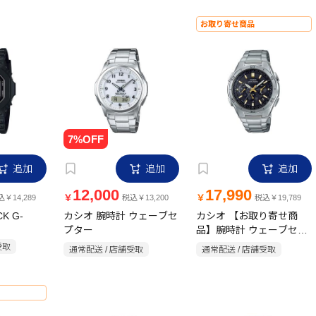
お取り寄せ商品
追加
追加
追加
12,000
17,990
￥
￥
￥14,289
税込￥13,200
税込￥19,789
K G-
カシオ 腕時計 ウェーブセ
カシオ 【お取り寄せ商
プター
品】腕時計 ウェーブセプ
ター CASIO WVQ-
受取
通常配送 / 店舗受取
通常配送 / 店舗受取
M410DE-1A