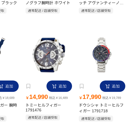
 ブラック
ノグラフ腕時計 ホワイト
ッチ アヴァンティーノ
AV-AM284-BKS
受取
通常配送 / 店舗受取
通常配送 / 店舗受取
追加
追加
追加
14,990
17,990
￥
￥
￥18,689
税込￥16,489
税込￥19,789
ガー 腕時
トミーヒルフィガー
ドウシシャ トミーヒルフ
1791476
ィガー 1791718
通常配送 / 店舗受取
受取
通常配送 / 店舗受取