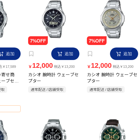
追加
追加
追加
12,000
12,000
￥
￥
￥17,589
税込￥13,200
税込￥13,200
り寄せ商
カシオ 腕時計 ウェーブセ
カシオ 腕時計 ウェーブセ
ェーブセプ
プター
プター
A-
受取
通常配送 / 店舗受取
通常配送 / 店舗受取