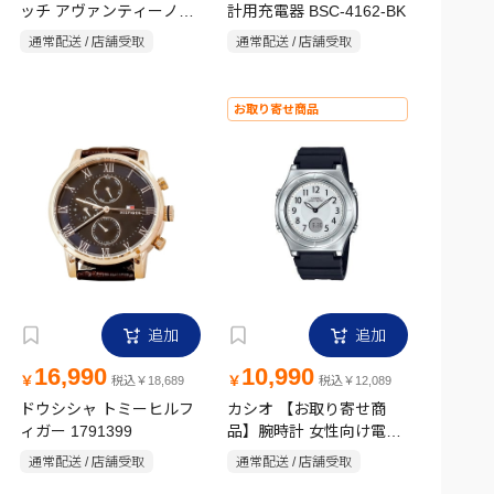
ッチ アヴァンティーノ
計用充電器 BSC-4162-BK
AV-AM284-BKT
通常配送 / 店舗受取
通常配送 / 店舗受取
お取り寄せ商品
追加
追加
16,990
10,990
￥
￥
税込￥18,689
税込￥12,089
ドウシシャ トミーヒルフ
カシオ 【お取り寄せ商
ィガー 1791399
品】腕時計 女性向け電波
ソーラーウォッチ LWA-
通常配送 / 店舗受取
通常配送 / 店舗受取
M145-1AJF