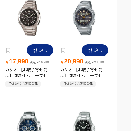
追加
追加
17,990
20,990
￥
￥
税込￥19,789
税込￥23,089
カシオ 【お取り寄せ商
カシオ 【お取り寄せ商
品】腕時計 ウェーブセプ
品】腕時計 ウェーブセプ
ター WVQ-M410DE-1A
ター CASIO WVA-
通常配送 / 店舗受取
通常配送 / 店舗受取
M650TD-1A