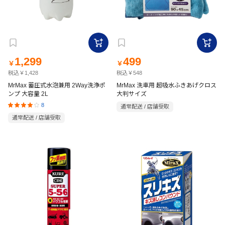
1,299
499
￥
￥
税込￥1,428
税込￥548
MrMax 蓄圧式水泡兼用 2Way洗浄ポ
MrMax 洗車用 超吸水ふきあげクロス
ンプ 大容量 2L
大判サイズ
8
通常配送 / 店舗受取
通常配送 / 店舗受取