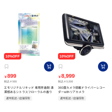
899
8,999
￥
￥
税込￥988
税込￥9,898
エモリジナルリキッド 車用芳香剤 清
360度カメラ搭載ドライバーレコー
潔感あるシトラスフローラルの香り
ダーwithリアカメラ
通常配送 / 店舗受取
通常配送 / 店舗受取