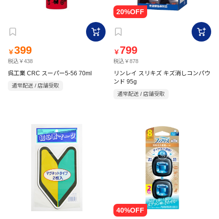
399
799
￥
￥
税込￥438
税込￥878
呉工業 CRC スーパー5-56 70ml
リンレイ スリキズ キズ消しコンパウ
ンド 95g
通常配送 / 店舗受取
通常配送 / 店舗受取