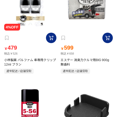
479
599
￥
￥
税込￥526
税込￥658
小林製薬 パルファム 車専用クリップ
エステー 消臭力クルマ用BIG 900g
12ml ブラン
無香料
通常配送 / 店舗受取
通常配送 / 店舗受取