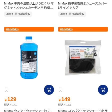
MrMax 車内の温度が上がりにくい マ
MrMax 簡単装着防水シューズカバー
グネットメッシュカーテン M 約幅
Lサイズ クリア
70×高さ52cm 2枚入
通常配送 / 店舗受取
通常配送 / 店舗受取
129
149
￥
￥
税込￥141
税込￥163
MrMax ウィンドウォッシャー液 2L
MrMax コンパクトサンシェード小 サ