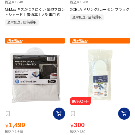
税込￥1,648
税込￥1,208
MrMax キズがつきにくい 傘型フロン
XCELA ドリンク2カーボン ブラック
トシェード L 普通車｜大型車用 約幅
通常配送 / 店舗受取
138×高さ77cm
通常配送 / 店舗受取
1,499
300
￥
￥
税込￥1,648
税込￥330