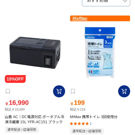
おすすめ順
16,990
199
￥
￥
税込￥18,689
税込￥218
山善 AC｜DC電源対応 ポータブル冷
MrMax 携帯トイレ 3回使用分
凍冷蔵庫 15L YFR-AC151 ブラック
1
通常配送 / 店舗受取
通常配送 / 店舗受取