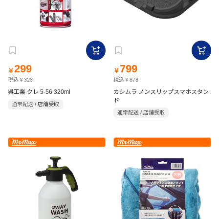
299
799
￥
￥
税込￥328
税込￥878
呉工業 クレ 5-56 320ml
カシムラ ノンスリップスマホスタン
ド
通常配送 / 店舗受取
通常配送 / 店舗受取