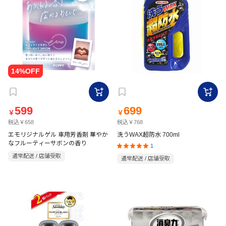
599
699
￥
￥
税込￥658
税込￥768
エモリジナルゲル 車用芳香剤 華やか
洗うWAX超防水 700ml
なフルーティーサボンの香り
1
通常配送 / 店舗受取
通常配送 / 店舗受取