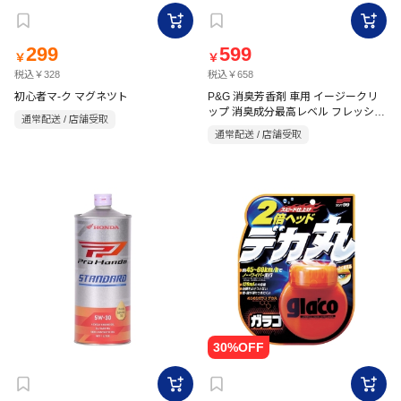
299
599
￥
￥
税込￥328
税込￥658
初心者マ-ク マグネツト
P&G 消臭芳香剤 車用 イージークリ
ップ 消臭成分最高レベル フレッシュ
通常配送 / 店舗受取
シャボン 2.5ml×2
通常配送 / 店舗受取