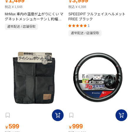
1,499
3,999
￥
￥
税込￥1,648
税込￥4,398
MrMax 車内の温度が上がりにくい マ
SPEEDPIT フルフェイスヘルメット
グネットメッシュカーテン L 約幅
FREE ブラック
80×高さ52cm 2枚入
1
通常配送 / 店舗受取
通常配送 / 店舗受取
599
999
￥
￥