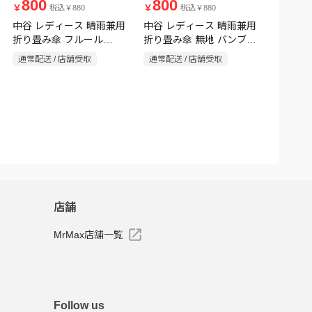
800
800
￥
￥
税込￥880
税込￥880
中谷 レディース 晴雨兼用
中谷 レディース 晴雨兼用
折り畳み傘 フルール
折り畳み傘 無地 バンブー
55cm
手元 55cm
通常配送 / 店舗受取
通常配送 / 店舗受取
店舗
MrMax店舗一覧
Follow us