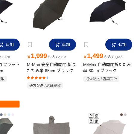
追加
追加
追加
1,999
1,499
￥
￥
1,428
税込￥2,198
税込￥1,648
開閉 フラット
MrMax 安全自動開閉 折り
MrMax 自動開閉折たたみ
cm
たたみ傘 65cm ブラック
傘 60cm ブラック
1
受取
通常配送 / 店舗受取
通常配送 / 店舗受取