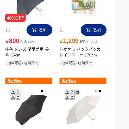
追加
追加
800
1,299
￥
￥
税込￥880
税込￥1,428
中谷 メンズ 晴雨兼用 長
トオケミ バックパッカー
傘 65cm
レインスーツ 170cm
通常配送 / 店舗受取
通常配送 / 店舗受取