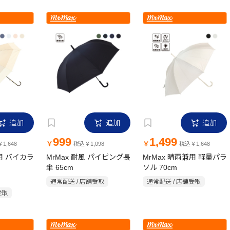
追加
追加
追加
999
1,499
￥
￥
1,648
税込￥1,098
税込￥1,648
兼用 バイカラ
MrMax 耐風 パイピング長
MrMax 晴雨兼用 軽量パラ
傘 65cm
ソル 70cm
通常配送 / 店舗受取
通常配送 / 店舗受取
受取