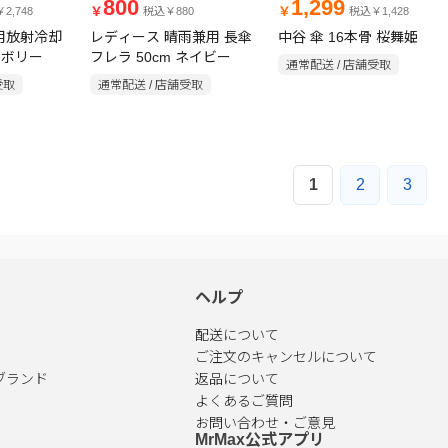
800
1,299
￥
￥
2,748
税込￥880
税込￥1,428
兼用放射冷却
レディース 晴雨兼用 長傘
中谷 傘 16本骨 桜舞姫
イボリー
フレラ 50cm ネイビー
通常配送 / 店舗受取
受取
通常配送 / 店舗受取
1
2
3
ヘルプ
配送について
ご注文のキャンセルについて
ブランド
返品について
よくあるご質問
お問い合わせ・ご意見
MrMax公式アプリ