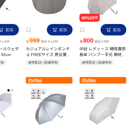
追加
追加
追加
999
800
￥
￥
1,648
税込￥1,098
税込￥880
 オールウェザ
カジュアルレインポンチ
中谷 レディース 晴雨兼用
55cm
ョ FREEサイズ 男女兼用
長傘 バンブー手元 無地
55cm
収納袋付き グレー
受取
通常配送 / 店舗受取
通常配送 / 店舗受取