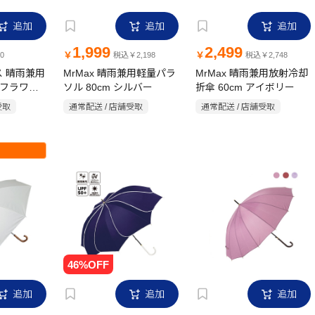
追加
追加
追加
1,999
2,499
￥
￥
0
税込￥2,198
税込￥2,748
ス 晴雨兼用
MrMax 晴雨兼用軽量パラ
MrMax 晴雨兼用放射冷却
 フラワー
ソル 80cm シルバー
折傘 60cm アイボリー
5cm
受取
通常配送 / 店舗受取
通常配送 / 店舗受取
追加
追加
追加