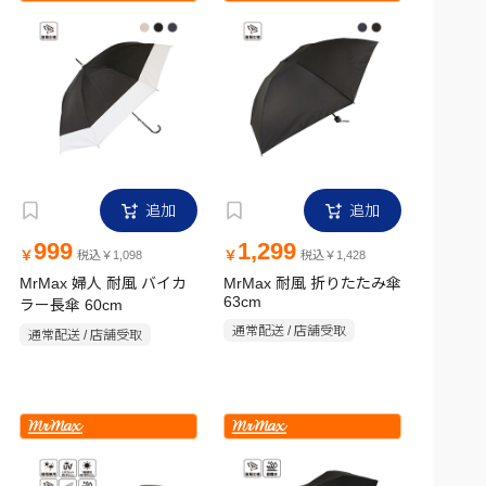
追加
追加
999
1,299
￥
￥
税込￥1,098
税込￥1,428
MrMax 婦人 耐風 バイカ
MrMax 耐風 折りたたみ傘
63cm
ラー長傘 60cm
通常配送 / 店舗受取
通常配送 / 店舗受取