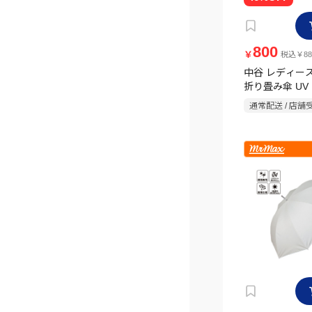
800
￥
税込￥88
中谷 レディー
折り畳み傘 UV
ヒートカット 5
通常配送 / 店舗