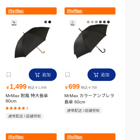
追加
追加
1,499
699
￥
￥
税込￥1,648
税込￥768
MrMax 耐風 特大長傘
MrMax カラーアンブレラ
80cm
長傘 60cm
1
通常配送 / 店舗受取
通常配送 / 店舗受取