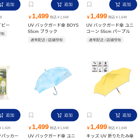
追加
追加
追加
1,499
1,499
￥
￥
8
税込￥1,648
税込￥1,648
イビー
UV バックガード傘 BOYS
UV バックガード傘 ユニ
55cm ブラック
コーン 55cm パープル
受取
通常配送 / 店舗受取
通常配送 / 店舗受取
追加
追加
追加
1,499
1,499
￥
￥
1,428
税込￥1,648
税込￥1,648
クパッカー
UV バックガード傘 ユニ
キッズ UV 折りたたみ傘