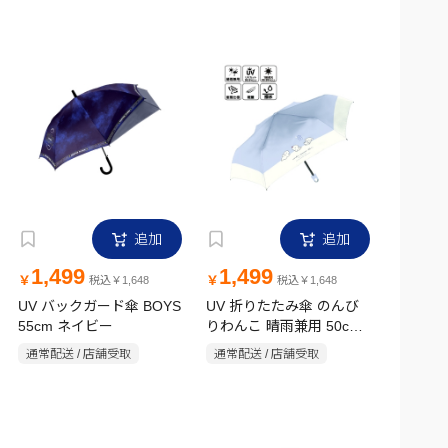
追加
追加
1,499
1,499
￥
￥
税込￥1,648
税込￥1,648
UV バックガード傘 BOYS
UV 折りたたみ傘 のんび
55cm ネイビー
りわんこ 晴雨兼用 50cm
パープル
通常配送 / 店舗受取
通常配送 / 店舗受取