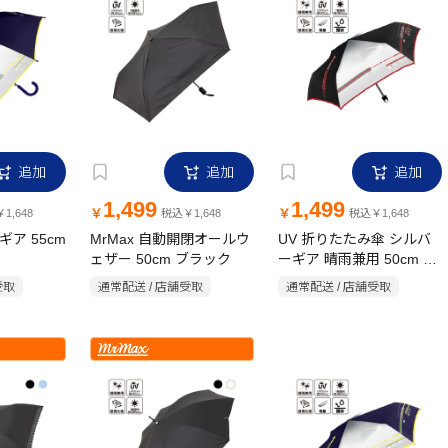
追加
追加
追加
1,499
1,499
￥
￥
1,648
税込￥1,648
税込￥1,648
ギア 55cm
MrMax 自動開閉オールウ
UV 折りたたみ傘 シルバ
ェザー 50cm ブラック
ーギア 晴雨兼用 50cm ブ
ラック
受取
通常配送 / 店舗受取
通常配送 / 店舗受取