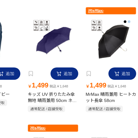
追加
追加
追加
1,499
1,499
￥
￥
8
税込￥1,648
税込￥1,648
イビー
キッズ UV 折りたたみ傘
MrMax 晴雨兼用 ヒートカ
無地 晴雨兼用 50cm ネイ
ット長傘 58cm
受取
ビー
通常配送 / 店舗受取
通常配送 / 店舗受取