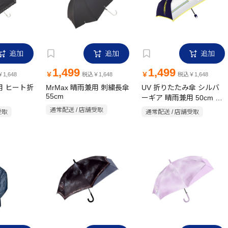
追加
追加
追加
1,499
1,499
￥
￥
1,648
税込￥1,648
税込￥1,648
兼用 ヒート折
MrMax 晴雨兼用 刺繍長傘
UV 折りたたみ傘 シルバ
55cm
ーギア 晴雨兼用 50cm ネ
イビー
通常配送 / 店舗受取
受取
通常配送 / 店舗受取