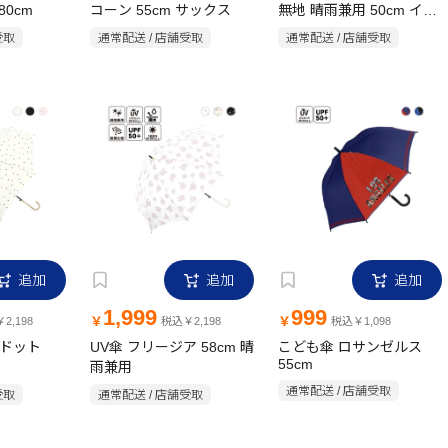
80cm
コーン 55cm サックス
無地 晴雨兼用 50cm イエ
ロー
受取
通常配送 / 店舗受取
通常配送 / 店舗受取
追加
追加
追加
1,999
999
￥
￥
2,198
税込￥2,198
税込￥1,098
ィドット
UV傘 フリージア 58cm 晴
こども傘 ロサンゼルス
55cm
雨兼用
通常配送 / 店舗受取
受取
通常配送 / 店舗受取