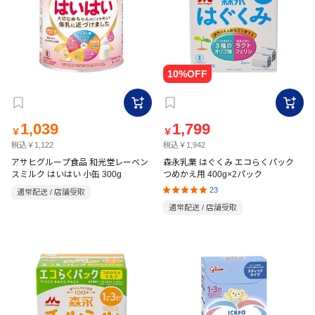
1,039
1,799
￥
￥
税込￥1,122
税込￥1,942
アサヒグループ食品 和光堂レーベン
森永乳業 はぐくみ エコらくパック
スミルク はいはい 小缶 300g
つめかえ用 400g×2パック
23
通常配送 / 店舗受取
通常配送 / 店舗受取