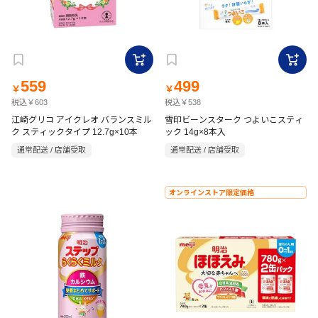
559
499
￥
￥
税込￥603
税込￥538
江崎グリコ アイクレオ バランスミル
雪印ビーンスターク つよいこスティ
ク スティックタイプ 12.7g×10本
ック 14g×8本入
通常配送 / 店舗受取
通常配送 / 店舗受取
オンラインストア限定価格