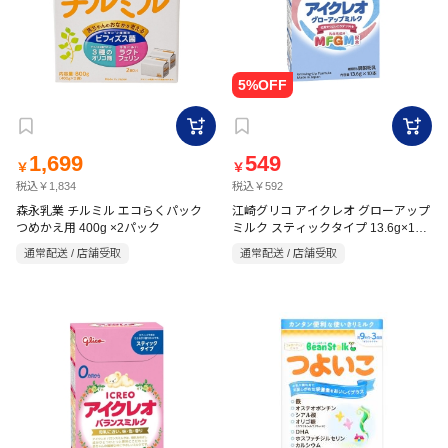
1,699
549
￥
￥
税込￥1,834
税込￥592
森永乳業 チルミル エコらくパック
江崎グリコ アイクレオ グローアップ
つめかえ用 400g ×2パック
ミルク スティックタイプ 13.6g×10
本
通常配送 / 店舗受取
通常配送 / 店舗受取