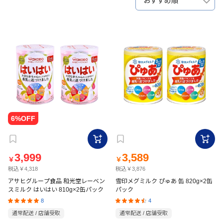
おすすめ順
3,999
3,589
￥
￥
税込￥4,318
税込￥3,876
アサヒグループ食品 和光堂レーベン
雪印メグミルク ぴゅあ 缶 820g×2缶
スミルク はいはい 810g×2缶パック
パック
8
4
通常配送 / 店舗受取
通常配送 / 店舗受取