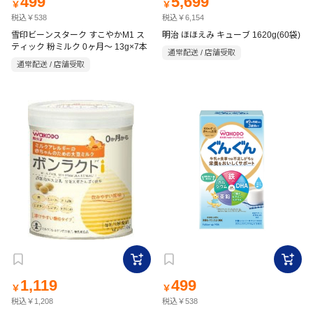
499
5,699
￥
￥
税込￥538
税込￥6,154
雪印ビーンスターク すこやかM1 ス
明治 ほほえみ キューブ 1620g(60袋)
ティック 粉ミルク 0ヶ月～ 13g×7本
通常配送 / 店舗受取
通常配送 / 店舗受取
1,119
499
￥
￥
税込￥1,208
税込￥538