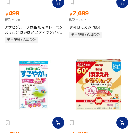
499
2,699
￥
￥
税込￥538
税込￥2,914
アサヒグループ食品 和光堂レーベン
明治 ほほえみ 780g
スミルク はいはい スティックパック
通常配送 / 店舗受取
13g×10本
通常配送 / 店舗受取