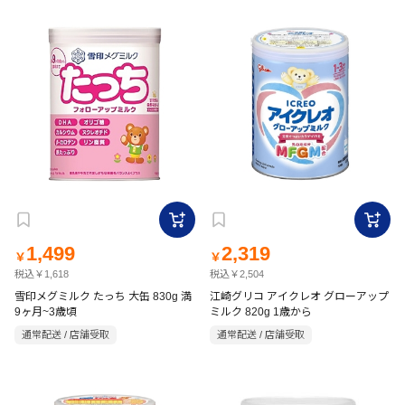
1,499
2,319
￥
￥
税込￥1,618
税込￥2,504
雪印メグミルク たっち 大缶 830g 満
江崎グリコ アイクレオ グローアップ
9ヶ月~3歳頃
ミルク 820g 1歳から
通常配送 / 店舗受取
通常配送 / 店舗受取