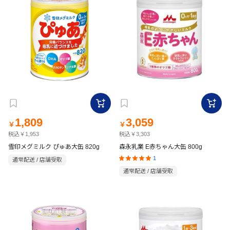
1,809
3,059
￥
￥
税込￥1,953
税込￥3,303
雪印メグミルク ぴゅあ大缶 820g
森永乳業 E赤ちゃん大缶 800g
1
通常配送 / 店舗受取
通常配送 / 店舗受取