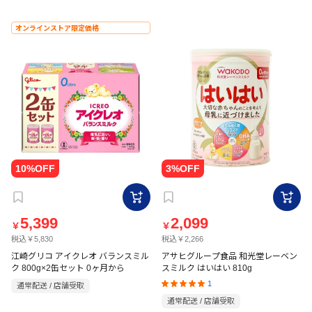
オンラインストア限定価格
5,399
2,099
￥
￥
税込￥5,830
税込￥2,266
江崎グリコ アイクレオ バランスミル
アサヒグループ食品 和光堂レーベン
ク 800g×2缶セット 0ヶ月から
スミルク はいはい 810g
1
通常配送 / 店舗受取
通常配送 / 店舗受取