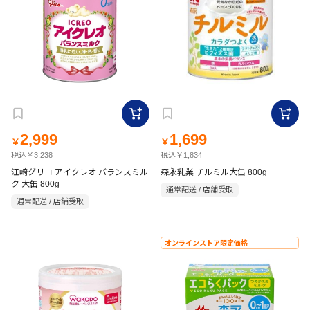
2,999
1,699
￥
￥
税込￥3,238
税込￥1,834
江崎グリコ アイクレオ バランスミル
森永乳業 チルミル大缶 800g
ク 大缶 800g
通常配送 / 店舗受取
通常配送 / 店舗受取
オンラインストア限定価格