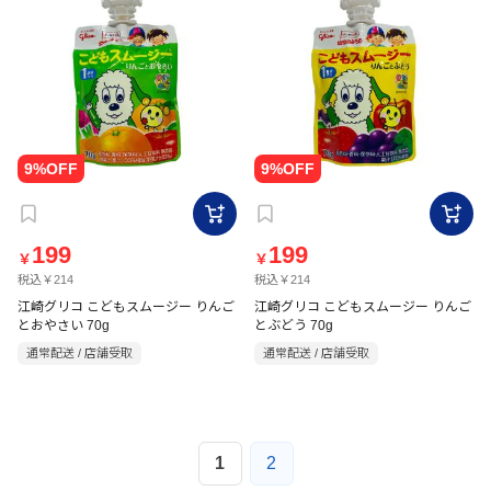
199
199
￥
￥
税込￥214
税込￥214
江崎グリコ こどもスムージー りんご
江崎グリコ こどもスムージー りんご
とおやさい 70g
とぶどう 70g
通常配送 / 店舗受取
通常配送 / 店舗受取
1
2