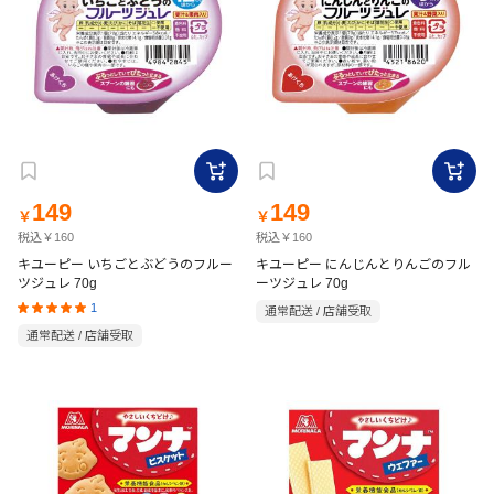
149
149
￥
￥
税込￥160
税込￥160
キユーピー いちごとぶどうのフルー
キユーピー にんじんとりんごのフル
ツジュレ 70g
ーツジュレ 70g
1
通常配送 / 店舗受取
通常配送 / 店舗受取