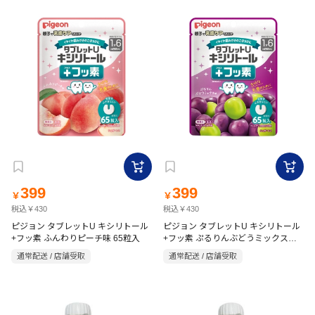
399
399
￥
￥
税込￥430
税込￥430
ピジョン タブレットU キシリトール
ピジョン タブレットU キシリトール
+フッ素 ふんわりピーチ味 65粒入
+フッ素 ぷるりんぶどうミックス味
65粒入
通常配送 / 店舗受取
通常配送 / 店舗受取