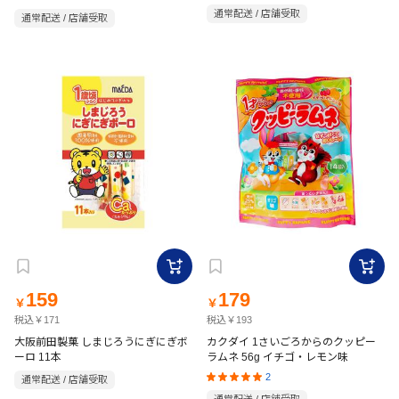
通常配送 / 店舗受取
通常配送 / 店舗受取
159
179
￥
￥
税込￥171
税込￥193
大阪前田製菓 しまじろうにぎにぎボ
カクダイ 1さいごろからのクッピー
ーロ 11本
ラムネ 56g イチゴ・レモン味
2
通常配送 / 店舗受取