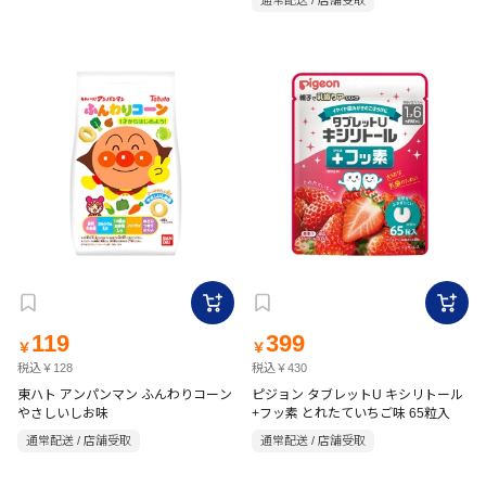
通常配送 / 店舗受取
119
399
￥
￥
税込￥128
税込￥430
東ハト アンパンマン ふんわりコーン
ピジョン タブレットU キシリトール
やさしいしお味
+フッ素 とれたていちご味 65粒入
通常配送 / 店舗受取
通常配送 / 店舗受取