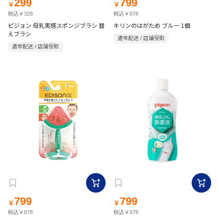
299
799
￥
￥
税込￥328
税込￥878
ピジョン 母乳実感スポンジブラシ 替
キリンのはがため ブルー 1個
えブラシ
通常配送 / 店舗受取
通常配送 / 店舗受取
799
799
￥
￥
税込￥878
税込￥878