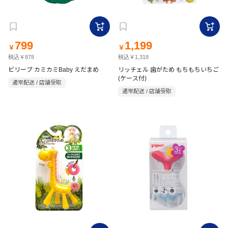
799
1,199
￥
￥
税込￥878
税込￥1,318
ビリーブ カミカミBaby えだまめ
リッチェル 歯がため もちもちいちご
(ケース付)
通常配送 / 店舗受取
通常配送 / 店舗受取