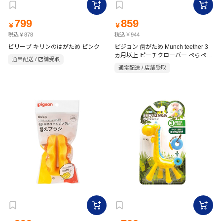
799
859
￥
￥
税込￥878
税込￥944
ビリーブ キリンのはがため ピンク
ピジョン 歯がため Munch teether 3
ヵ月以上 ピーチクローバー ぺらぺら
通常配送 / 店舗受取
タイプ 1個
通常配送 / 店舗受取