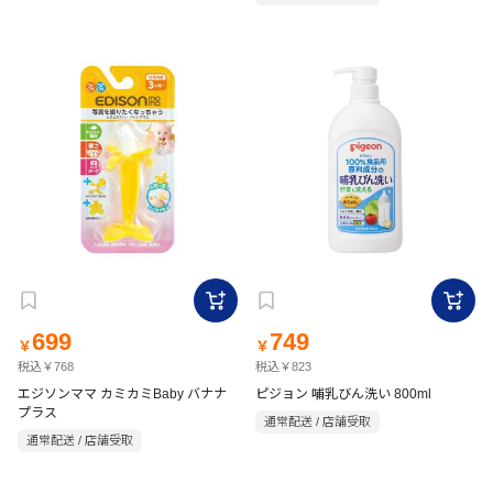
699
749
￥
￥
税込￥768
税込￥823
エジソンママ カミカミBaby バナナ
ピジョン 哺乳びん洗い 800ml
プラス
通常配送 / 店舗受取
通常配送 / 店舗受取