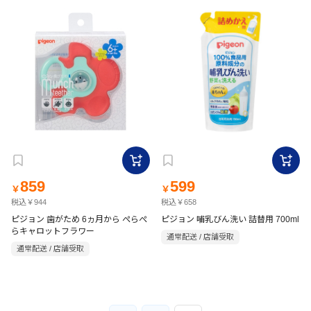
859
599
￥
￥
税込￥944
税込￥658
ピジョン 歯がため 6ヵ月から ぺらぺ
ピジョン 哺乳びん洗い 詰替用 700ml
らキャロットフラワー
通常配送 / 店舗受取
通常配送 / 店舗受取