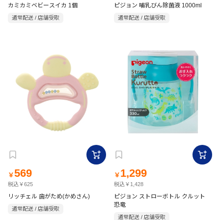
カミカミベビースイカ 1個
ピジョン 哺乳びん除菌液 1000ml
通常配送 / 店舗受取
通常配送 / 店舗受取
569
1,299
￥
￥
税込￥625
税込￥1,428
リッチェル 歯がため(かめさん)
ピジョン ストローボトル クルット
恐竜
通常配送 / 店舗受取
通常配送 / 店舗受取