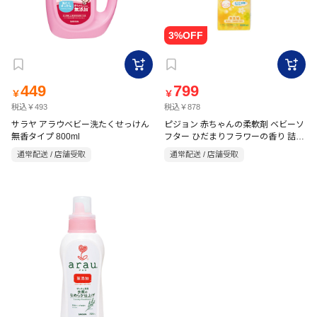
449
799
￥
￥
税込￥493
税込￥878
サラヤ アラウベビー洗たくせっけん
ピジョン 赤ちゃんの柔軟剤 ベビーソ
無香タイプ 800ml
フター ひだまりフラワーの香り 詰替
用(2回分) 1000ml
通常配送 / 店舗受取
通常配送 / 店舗受取