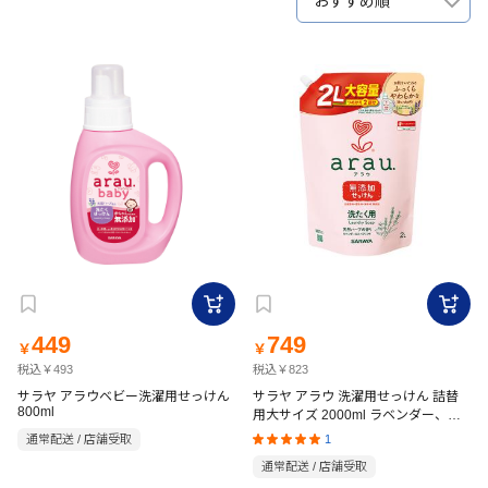
おすすめ順
449
749
￥
￥
税込￥493
税込￥823
サラヤ アラウベビー洗濯用せっけん
サラヤ アラウ 洗濯用せっけん 詰替
800ml
用大サイズ 2000ml ラベンダー、ス
ペアミント
1
通常配送 / 店舗受取
通常配送 / 店舗受取