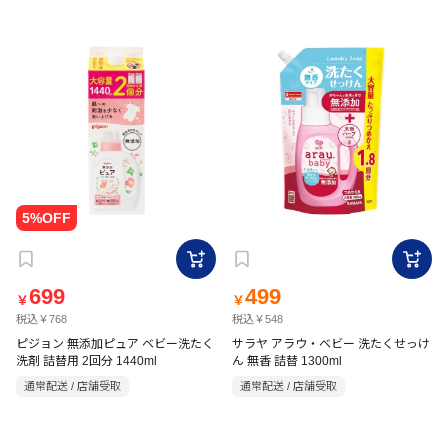
699
499
￥
￥
税込￥768
税込￥548
ピジョン 無添加ピュア ベビー洗たく
サラヤ アラウ・ベビー 洗たくせっけ
洗剤 詰替用 2回分 1440ml
ん 無香 詰替 1300ml
通常配送 / 店舗受取
通常配送 / 店舗受取