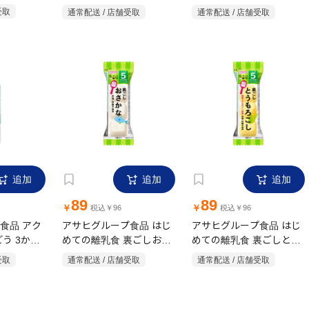
ら 70g 5
受取
通常配送 / 店舗受取
通常配送 / 店舗受取
A-1
追加
追加
追加
89
89
￥
￥
税込￥96
税込￥96
食品 アク
アサヒグループ食品 はじ
アサヒグループ食品 はじ
う 3か月
めての離乳食 裏ごしおさ
めての離乳食 裏ごしとう
かな 2.6g 5ヶ月頃~幼児期
もろこし 1.7g 5ヶ月頃~幼
受取
通常配送 / 店舗受取
通常配送 / 店舗受取
まで
児期まで