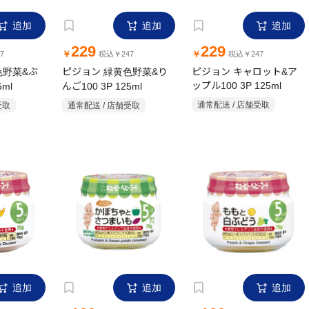
追加
追加
追加
229
229
￥
￥
7
税込￥247
税込￥247
色野菜&ぶ
ピジョン 緑黄色野菜&り
ピジョン キャロット&ア
5ml
んご100 3P 125ml
ップル100 3P 125ml
受取
通常配送 / 店舗受取
通常配送 / 店舗受取
追加
追加
追加