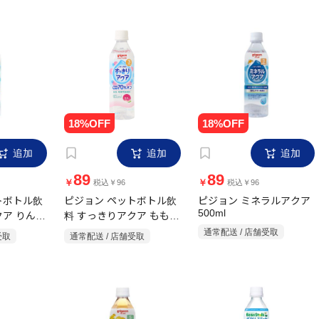
追加
追加
追加
89
89
￥
￥
税込￥96
税込￥96
トボトル飲
ピジョン ペットボトル飲
ピジョン ミネラルアクア
500ml
クア りんご
料 すっきりアクア もも
500ml
通常配送 / 店舗受取
受取
通常配送 / 店舗受取