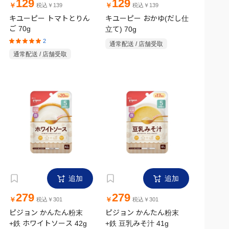
129
129
￥
￥
税込￥139
税込￥139
キユーピー トマトとりん
キユーピー おかゆ(だし仕
ご 70g
立て) 70g
2
通常配送 / 店舗受取
通常配送 / 店舗受取
追加
追加
279
279
￥
￥
税込￥301
税込￥301
ピジョン かんたん粉末
ピジョン かんたん粉末
+鉄 ホワイトソース 42g
+鉄 豆乳みそ汁 41g