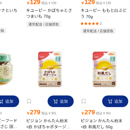
129
129
￥
￥
9
税込￥139
税込￥139
ナナといち
キユーピー かぼちゃとさ
キユーピー ももと白ぶど
つまいも 70g
う 70g
2
通常配送 / 店舗受取
受取
通常配送 / 店舗受取
追加
追加
追加
279
279
￥
￥
3
税込￥301
税込￥301
ビーフード
ピジョン かんたん粉末
ピジョン かんたん粉末
さじ 国産
+鉄 かぼちゃポタージュ
+鉄 和風だし 50g
50g