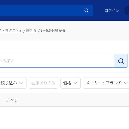
ログイン
ズ・マタニティ
離乳食
3～5か月頃から
リ絞り込み
在庫ありのみ
価格
メーカー・ブランド
示
すべて