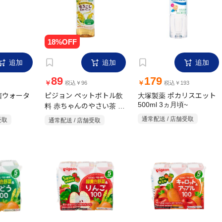
追加
追加
追加
89
179
￥
￥
税込￥96
税込￥193
菌ウォータ
ピジョン ペットボトル飲
大塚製薬 ポカリスエット
料 赤ちゃんのやさい茶 も
500ml 3ヵ月頃~
ろこし玄米ブレンド
受取
通常配送 / 店舗受取
通常配送 / 店舗受取
500ml