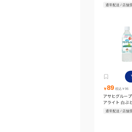
りんご 5ヶ月頃か
通常配送 / 店舗
～6ヶ月頃から K
89
￥
税込￥96
アサヒグループ
アライト 白ぶど
頃~ 500ml
通常配送 / 店舗