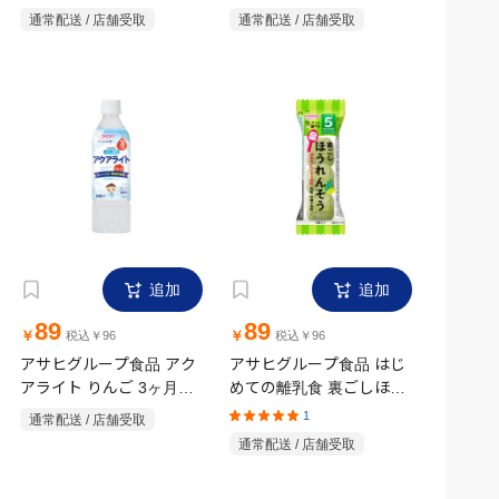
通常配送 / 店舗受取
通常配送 / 店舗受取
追加
追加
89
89
￥
￥
税込￥96
税込￥96
アサヒグループ食品 アク
アサヒグループ食品 はじ
アライト りんご 3ヶ月頃
めての離乳食 裏ごしほう
から 500ml
れんそう 2.1g 5ヶ月頃~幼
1
通常配送 / 店舗受取
児期まで
通常配送 / 店舗受取