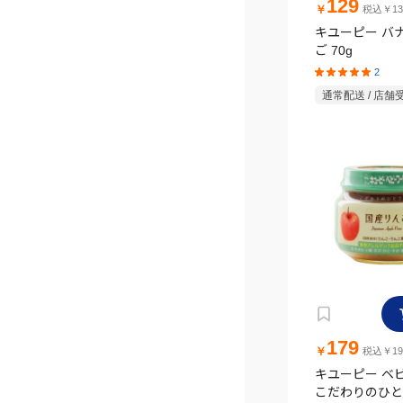
129
￥
税込￥13
キユーピー バ
ご 70g
2
通常配送 / 店舗
179
￥
税込￥19
キユーピー ベ
こだわりのひと