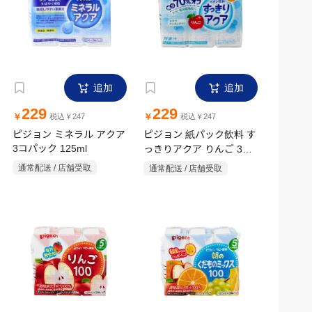
追加
追加
229
229
￥
￥
税込￥247
税込￥247
ピジョン ミネラル アクア
ピジョン 紙パック飲料 す
3コパック 125ml
っきりアクア りんご 3コ
パック 125ml
通常配送 / 店舗受取
通常配送 / 店舗受取