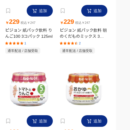
追加
追加
229
229
￥
￥
税込￥247
税込￥247
ピジョン 紙パック飲料 り
ピジョン 紙パック飲料 朝
んご100 3コパック 125ml
のくだものミックス 3コ
パック 125ml
1
2
通常配送 / 店舗受取
通常配送 / 店舗受取
追加
追加