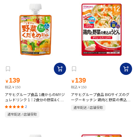
139
139
￥
￥
税込￥150
税込￥150
アサヒグループ食品 1歳からのMYジ
アサヒグループ食品 BIGサイズのグ
ュレドリンク 1｜2食分の野菜&くだ
ーグーキッチン 鶏肉と野菜の煮込み
もの オレンジ味 70g
うどん 130g
2
通常配送 / 店舗受取
通常配送 / 店舗受取