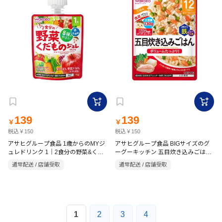
139
139
￥
￥
税込￥150
税込￥150
アサヒグループ食品 1歳からのMYジ
アサヒグループ食品 BIGサイズのグ
ュレドリンク 1｜2食分の野菜&くだ
ーグーキッチン 五目炊き込みごはん
130g
もの りんご味 70g
通常配送 / 店舗受取
通常配送 / 店舗受取
1
2
3
4