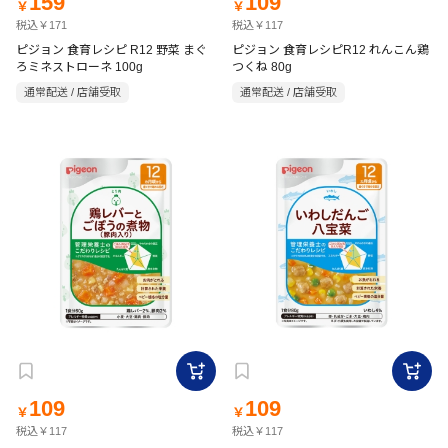
159
109
￥
￥
税込￥171
税込￥117
ピジョン 食育レシピ R12 野菜 まぐ
ピジョン 食育レシピR12 れんこん鶏
ろミネストローネ 100g
つくね 80g
通常配送 / 店舗受取
通常配送 / 店舗受取
109
109
￥
￥
税込￥117
税込￥117