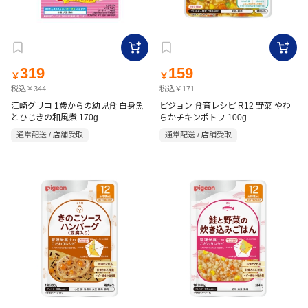
319
159
￥
￥
税込￥344
税込￥171
江崎グリコ 1歳からの幼児食 白身魚
ピジョン 食育レシピ R12 野菜 やわ
とひじきの和風煮 170g
らかチキンポトフ 100g
通常配送 / 店舗受取
通常配送 / 店舗受取