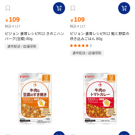
109
109
￥
￥
税込￥117
税込￥117
ピジョン 食育レシピR12 きのこハン
ピジョン 食育レシピR12 鮭と野菜の
バーグ(豆腐) 80g
炊き込みごはん 80g
2
通常配送 / 店舗受取
通常配送 / 店舗受取