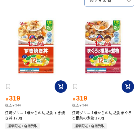
おすすめ順
319
319
￥
￥
税込￥344
税込￥344
江崎グリコ 1歳からの幼児食 すき焼
江崎グリコ 1歳からの幼児食 まぐろ
き丼 170g
と根菜の煮物 170g
通常配送 / 店舗受取
通常配送 / 店舗受取