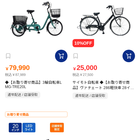
79,990
25,000
￥
￥
税込￥87,989
税込￥27,500
◆【お取り寄せ商品】3輪自転車L
サイモト自転車 ◆【お取り寄せ商
MG-TRE20L
品】ヴァチェート 286軽快車 28イン
チ 6段 HD マットブラック
通常配送 / 店舗受取
通常配送 / 店舗受取
お取り寄せ商品