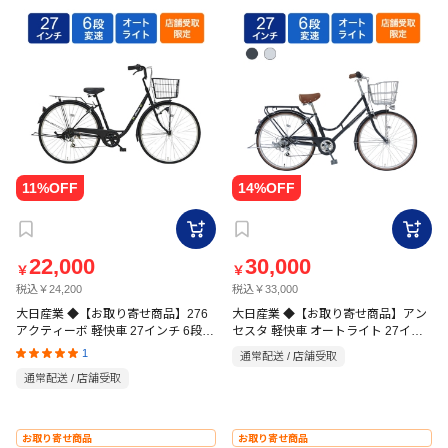
22,000
30,000
￥
￥
税込￥24,200
税込￥33,000
大日産業 ◆【お取り寄せ商品】276
大日産業 ◆【お取り寄せ商品】アン
アクティーボ 軽快車 27インチ 6段
セスタ 軽快車 オートライト 27イン
ブラック 4536896149555
チ 6段
1
通常配送 / 店舗受取
通常配送 / 店舗受取
お取り寄せ商品
お取り寄せ商品