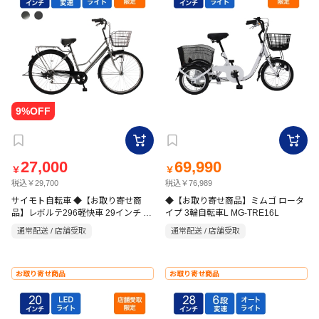
27,000
69,990
￥
￥
税込￥29,700
税込￥76,989
サイモト自転車 ◆【お取り寄せ商
◆【お取り寄せ商品】ミムゴ ロータ
品】レボルテ296軽快車 29インチ 6
イプ 3輪自転車L MG-TRE16L
段 HD
通常配送 / 店舗受取
通常配送 / 店舗受取
お取り寄せ商品
お取り寄せ商品