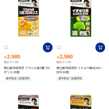
2,580
2,580
￥
￥
税込￥2,786
税込￥2,786
野口医学研究所 ブラジル産3種プロ
野口医学研究所 イチョウ葉&DHA・
ポリス 90粒
EPA 60粒
通常配送 / 店舗受取
通常配送 / 店舗受取