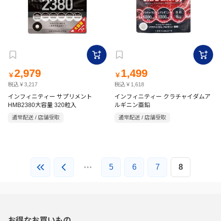
2,979
1,499
￥
￥
税込￥3,217
税込￥1,618
インフィニティー サプリメント
インフィニティー クラチャイダムア
HMB2380大容量 320粒入
ルギニン亜鉛
通常配送 / 店舗受取
通常配送 / 店舗受取
5
6
7
8
お得なお買いもの