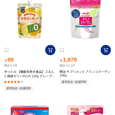
99
1,979
￥
￥
税込￥106
税込￥2,137
オリヒロ 【機能性表示食品】ぷるん
明治 サプリメント アミノコラーゲン
196g
と蒟蒻ゼリーPLUS 130g グレープフ
ルーツ
4
通常配送 / 店舗受取
通常配送 / 店舗受取