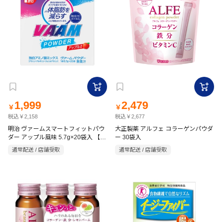
1,999
2,479
￥
￥
税込￥2,158
税込￥2,677
明治 ヴァームスマートフィットパウ
大正製薬 アルフェ コラーゲンパウダ
ダー アップル風味 5.7g×20袋入 【機
ー 30袋入
能性表示食品】
通常配送 / 店舗受取
通常配送 / 店舗受取