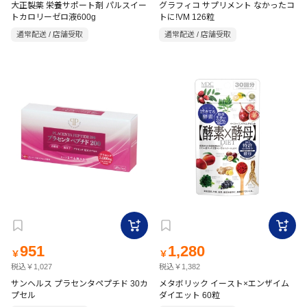
大正製薬 栄養サポート剤 パルスイー
グラフィコ サプリメント なかったコ
トカロリーゼロ液600g
トに!VM 126粒
通常配送 / 店舗受取
通常配送 / 店舗受取
951
1,280
￥
￥
税込￥1,027
税込￥1,382
サンヘルス プラセンタペプチド 30カ
メタボリック イースト×エンザイム
プセル
ダイエット 60粒