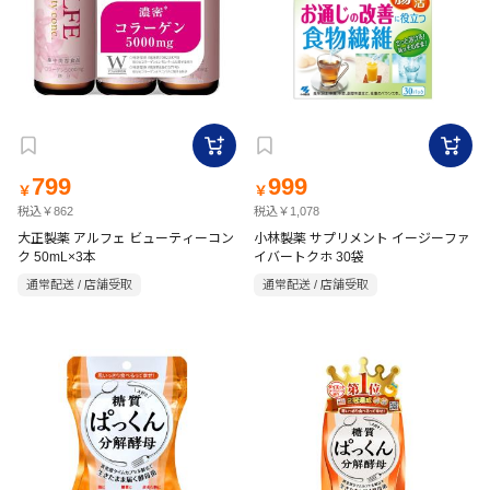
799
999
￥
￥
税込￥862
税込￥1,078
大正製薬 アルフェ ビューティーコン
小林製薬 サプリメント イージーファ
ク 50mL×3本
イバートクホ 30袋
通常配送 / 店舗受取
通常配送 / 店舗受取