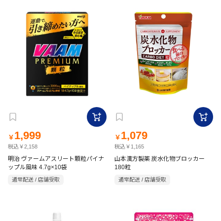
1,999
1,079
￥
￥
税込￥2,158
税込￥1,165
明治 ヴァームアスリート顆粒パイナ
山本漢方製薬 炭水化物ブロッカー
ップル風味 4.7g×10袋
180粒
通常配送 / 店舗受取
通常配送 / 店舗受取