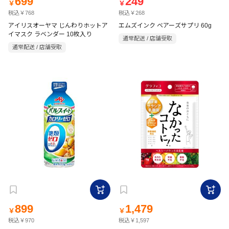
699
249
￥
￥
税込￥768
税込￥268
アイリスオーヤマ じんわりホットア
エムズインク ベアーズサプリ 60g
イマスク ラベンダー 10枚入り
通常配送 / 店舗受取
通常配送 / 店舗受取
899
1,479
￥
￥
税込￥970
税込￥1,597