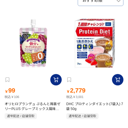
おすすめ順
99
2,779
￥
￥
税込￥106
税込￥3,001
オリヒロプランデュ ぷるんと蒟蒻ゼ
DHC プロティンダイエット(7袋入) 7
リーPLUS グレープミックス風味
袋 50g
130g
通常配送 / 店舗受取
通常配送 / 店舗受取