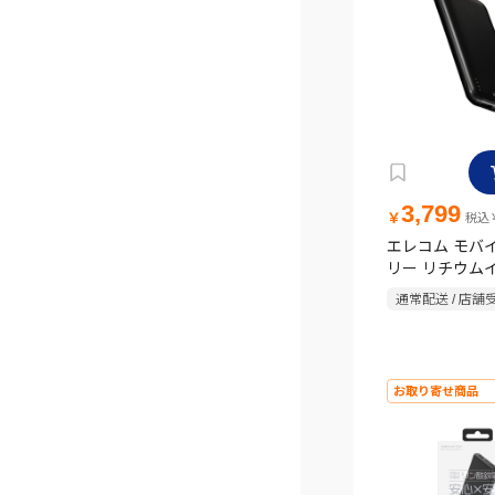
3,799
￥
税込￥
エレコム モバ
リー リチウム
10000mAh US
通常配送 / 店舗
USB-A×2 micr
ック
お取り寄せ商品