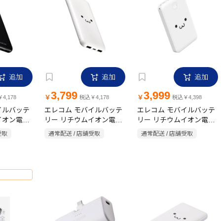
追加
追加
追加
3,799
3,999
￥
￥
4,178
税込￥4,178
税込￥4,398
イルバッテ
エレコム モバイルバッテ
エレコム モバイルバッテ
イオン電池
リー リチウムイオン電池
リー リチウムイオン電池
B-C×1
10000mAh USB-C×1
残量表示 10000mAh
受取
通常配送 / 店舗受取
通常配送 / 店舗受取
oB×1 ブラ
USB-A×2 microB×1 しろ
USB-C×2 USB-A×1 しろ
ちゃん
ちゃん