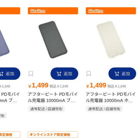
追加
追加
追加
1,499
1,499
￥
￥
1,648
税込￥1,648
税込￥1,648
 PDモバイ
アフタービート PDモバイ
アフタービート PDモバイ
0mA ブル
ル充電器 10000mA ブラ
ル充電器 10000mA ホワ
BL
ック GBT100PGBK
イト GBT100PGWH
通常配送 / 店舗受取
通常配送 / 店舗受取
受取
限定価格
オンラインストア限定価格