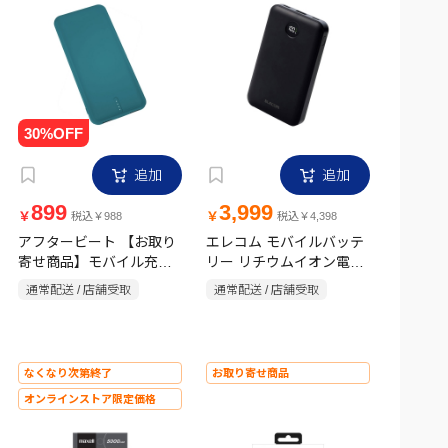
追加
追加
899
3,999
￥
￥
税込￥988
税込￥4,398
アフタービート 【お取り
エレコム モバイルバッテ
寄せ商品】モバイル充電
リー リチウムイオン電池
器 10000mA ピスタチオ
残量表示 10000mAh
通常配送 / 店舗受取
通常配送 / 店舗受取
(グリーン) GBT100GGR
USB-C×2 USB-A×1 ブラ
ック
なくなり次第終了
お取り寄せ商品
オンラインストア限定価格