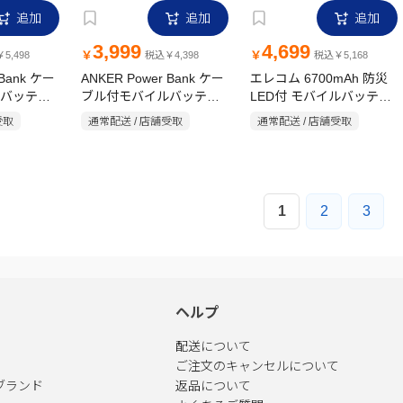
追加
追加
追加
3,999
4,699
￥
￥
5,498
税込￥4,398
税込￥5,168
 Bank ケー
ANKER Power Bank ケー
エレコム 6700mAh 防災
バッテリ
ブル付モバイルバッテリ
LED付 モバイルバッテリ
ー A1388N11
ー 平型 レッド
受取
通常配送 / 店舗受取
通常配送 / 店舗受取
1
2
3
ヘルプ
配送について
ご注文のキャンセルについて
ブランド
返品について