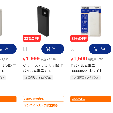
追加
追加
追加
1,999
1,500
￥
￥
2,198
税込￥2,198
税込￥1,650
 リン酸 モ
グリーンハウス リン酸 モ
モバイル充電器
H-
バイル充電器 GH-
10000mAh ホワイト
BE PD20
LFMBPAG100-BK PD20
MPC-CE10000MXWH
受取
通常配送 / 店舗受取
通常配送 / 店舗受取
A ベージュ
対応 10000mA ブラック
お取り寄せ商品
オンラインストア限定価格