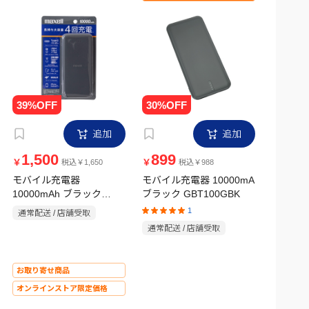
追加
追加
1,500
899
￥
￥
税込￥1,650
税込￥988
モバイル充電器
モバイル充電器 10000mA
10000mAh ブラック
ブラック GBT100GBK
MPC-CE10000MXWH
1
通常配送 / 店舗受取
通常配送 / 店舗受取
お取り寄せ商品
オンラインストア限定価格