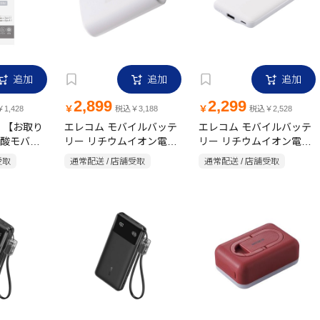
追加
追加
追加
2,899
2,299
￥
￥
1,428
税込￥3,188
税込￥2,528
 【お取り
エレコム モバイルバッテ
エレコム モバイルバッテ
酸モバイ
リー リチウムイオン電池
リー リチウムイオン電池
Ah GH-
直挿し 180度スイングコ
薄型 5000mAh USB
受取
通常配送 / 店舗受取
通常配送 / 店舗受取
 ブラック
ネクタ 5000mAh USB-C
Type-C入出力1ポート
コネクタ ホワイト
×USB-A出力1ポート しろ
ちゃん