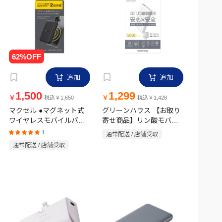
追加
追加
1,500
1,299
￥
￥
税込￥1,650
税込￥1,428
マクセル ●マグネット式
グリーンハウス 【お取り
ワイヤレスモバイルバッ
寄せ商品】リン酸モバイ
テリー ブラック MPC－
ル充電器 5000mAh GH-
1
通常配送 / 店舗受取
CM5000
LFBTA50-WH ホワイト
通常配送 / 店舗受取