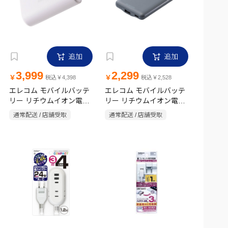
追加
追加
3,999
2,299
￥
￥
税込￥4,398
税込￥2,528
エレコム モバイルバッテ
エレコム モバイルバッテ
リー リチウムイオン電池
リー リチウムイオン電池
直挿し 180度スイングコ
薄型 5000mAh USB
通常配送 / 店舗受取
通常配送 / 店舗受取
ネクタ 5000mAh USB-C
Type-C入出力1ポート
Lightningコネクタ ホワイ
×USB-A出力1ポート ダー
ト
クグレー