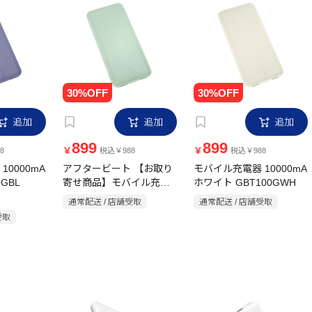
追加
追加
追加
899
899
￥
￥
8
税込￥988
税込￥988
0000mA
アフタービート 【お取り
モバイル充電器 10000mA
GBL
寄せ商品】モバイル充電
ホワイト GBT100GWH
器 10000mA ハーバーブ
通常配送 / 店舗受取
通常配送 / 店舗受取
ルー GBT100GHB
受取