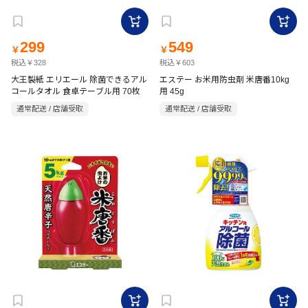
299
549
￥
￥
税込￥328
税込￥603
大王製紙 エリエール 除菌できるアル
エステー お米用防虫剤 米唐番10kg
コールタオル 食卓テーブル用 70枚
用 45g
通常配送 / 店舗受取
通常配送 / 店舗受取