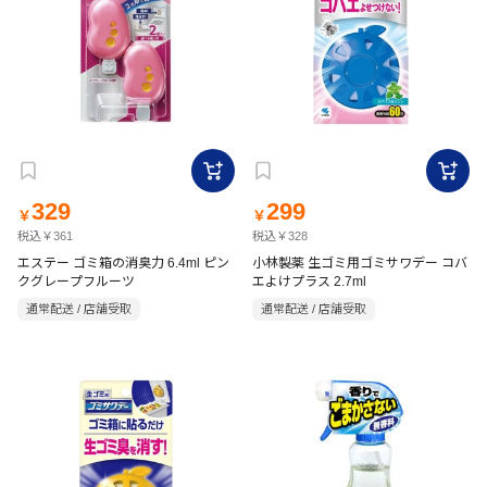
329
299
￥
￥
税込￥361
税込￥328
エステー ゴミ箱の消臭力 6.4ml ピン
小林製薬 生ゴミ用ゴミサワデー コバ
クグレープフルーツ
エよけプラス 2.7ml
通常配送 / 店舗受取
通常配送 / 店舗受取