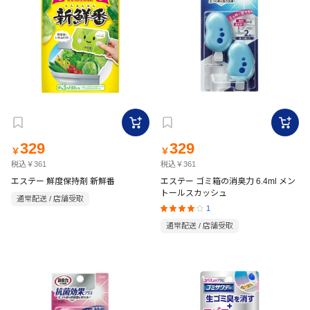
329
329
￥
￥
税込￥361
税込￥361
エステー 鮮度保持剤 新鮮番
エステー ゴミ箱の消臭力 6.4ml メン
トールスカッシュ
通常配送 / 店舗受取
1
通常配送 / 店舗受取