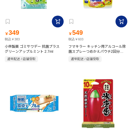
349
549
￥
￥
税込￥383
税込￥603
小林製薬 ゴミサワデー 抗菌プラス
フマキラー キッチン用アルコール除
グリーンアップルミント 2.7ml
菌スプレーつめかえパウチ2回分
720ml
通常配送 / 店舗受取
通常配送 / 店舗受取