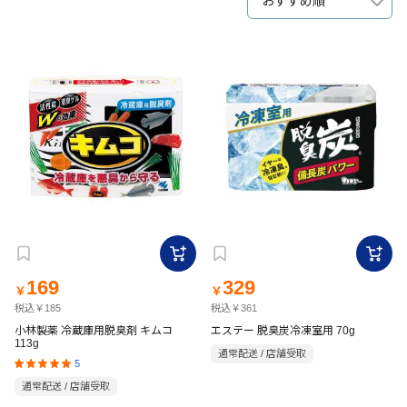
おすすめ順
169
329
￥
￥
税込￥185
税込￥361
小林製薬 冷蔵庫用脱臭剤 キムコ
エステー 脱臭炭冷凍室用 70g
113g
通常配送 / 店舗受取
5
通常配送 / 店舗受取