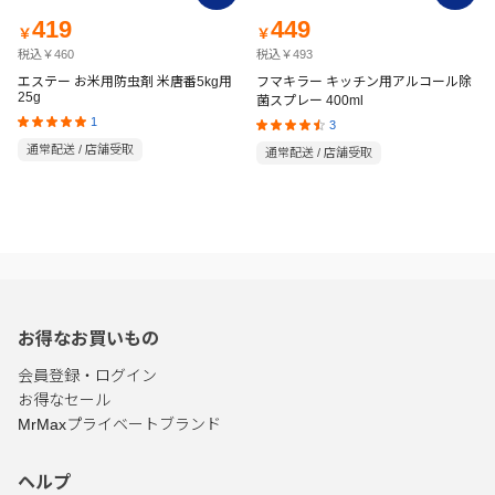
419
449
￥
￥
税込￥460
税込￥493
エステー お米用防虫剤 米唐番5kg用
フマキラー キッチン用アルコール除
25g
菌スプレー 400ml
1
3
通常配送 / 店舗受取
通常配送 / 店舗受取
お得なお買いもの
会員登録・ログイン
お得なセール
MrMaxプライベートブランド
ヘルプ