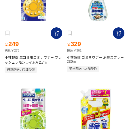
249
329
￥
￥
税込￥273
税込￥361
小林製薬 生ゴミ用ゴミサワデー フレ
小林製薬 ゴミサワデー 消臭スプレー
230ml
ッシュレモンライムA 2.7ml
通常配送 / 店舗受取
通常配送 / 店舗受取