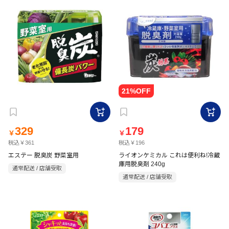
329
179
￥
￥
税込￥361
税込￥196
エステー 脱臭炭 野菜室用
ライオンケミカル これは便利ね!冷蔵
庫用脱臭剤 240g
通常配送 / 店舗受取
通常配送 / 店舗受取