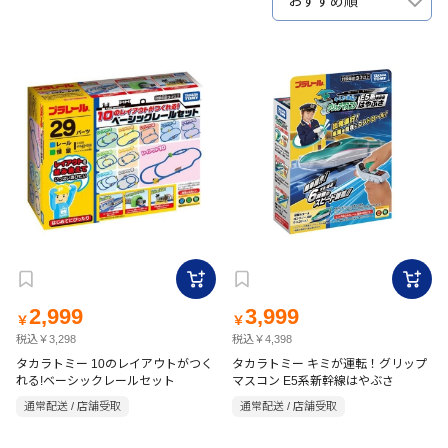
おすすめ順
2,999
3,999
￥
￥
税込￥3,298
税込￥4,398
タカラトミー 10のレイアウトがつく
タカラトミー キミが運転！グリップ
れる!ベーシックレールセット
マスコン E5系新幹線はやぶさ
通常配送 / 店舗受取
通常配送 / 店舗受取