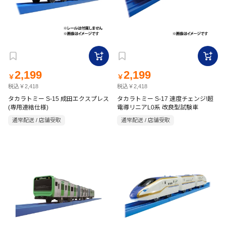
2,199
2,199
￥
￥
税込￥2,418
税込￥2,418
タカラトミー S-15 成田エクスプレス
タカラトミー S-17 速度チェンジ!超
(専用連結仕様)
電導リニアL0系 改良型試験車
通常配送 / 店舗受取
通常配送 / 店舗受取