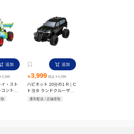
追加
追加
3,999
￥
4,398
税込￥4,398
トイ・スト
ハピネット 20分の1 R｜C
トコントロ
トヨタ ランドクルーザー
GR SPORT
バズ・ライ
受取
通常配送 / 店舗受取