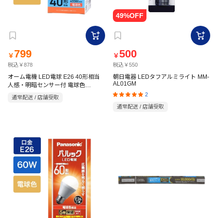
799
500
￥
￥
税込￥878
税込￥550
オーム電機 LED電球 E26 40形相当
朝日電器 LEDタフアルミライト MM-
AL01GM
人感・明暗センサー付 電球色
LDA5L-G PIR6
2
通常配送 / 店舗受取
通常配送 / 店舗受取