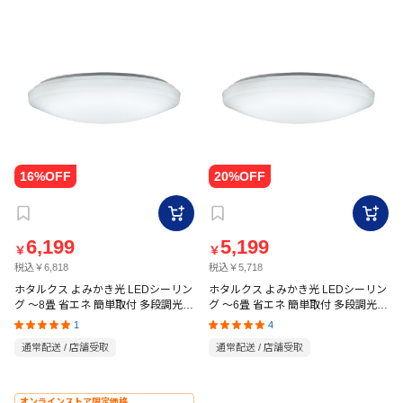
6,199
5,199
￥
￥
税込￥6,818
税込￥5,718
ホタルクス よみかき光 LEDシーリン
ホタルクス よみかき光 LEDシーリン
グ ～8畳 省エネ 簡単取付 多段調光
グ ～6畳 省エネ 簡単取付 多段調光
HLDZ08MXZ
HLDZ06MXZ
1
4
通常配送 / 店舗受取
通常配送 / 店舗受取
オンラインストア限定価格