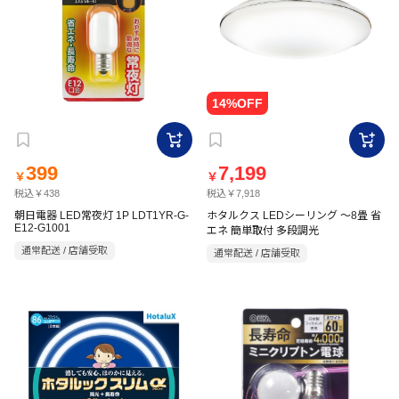
399
7,199
￥
￥
税込￥438
税込￥7,918
朝日電器 LED常夜灯 1P LDT1YR-G-
ホタルクス LEDシーリング ～8畳 省
E12-G1001
エネ 簡単取付 多段調光
通常配送 / 店舗受取
通常配送 / 店舗受取