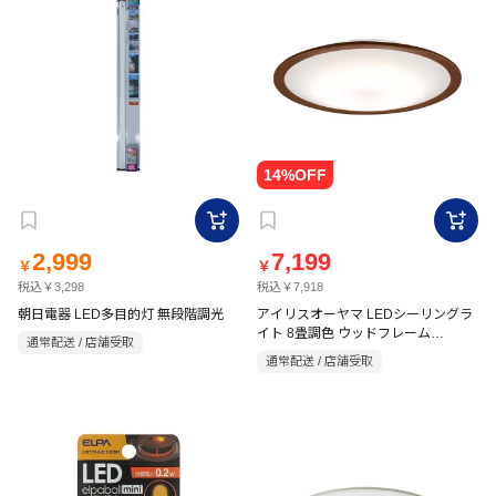
2,999
7,199
￥
￥
税込￥3,298
税込￥7,918
朝日電器 LED多目的灯 無段階調光
アイリスオーヤマ LEDシーリングラ
イト 8畳調色 ウッドフレーム
通常配送 / 店舗受取
CEA8DL-5.0QWFM
通常配送 / 店舗受取