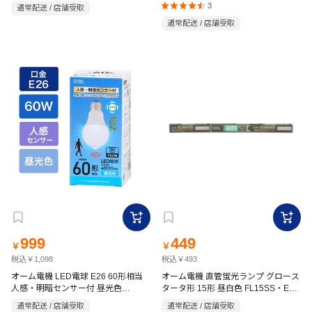
CEA14DL-7.0WFU
ングライト10畳用 HLCL-BT5
3
通常配送 / 店舗受取
通常配送 / 店舗受取
999
449
￥
￥
税込￥1,098
税込￥493
オーム電機 LED電球 E26 60形相当
オーム電機 直管蛍光ランプ グロース
人感・明暗センサー付 昼光色
タータ形 15形 昼白色 FL15SS・EX-
LDA7D-G PIR6
N
通常配送 / 店舗受取
通常配送 / 店舗受取