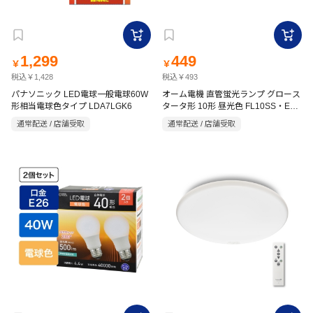
1,299
449
￥
￥
税込￥1,428
税込￥493
パナソニック LED電球一般電球60W
オーム電機 直管蛍光ランプ グロース
形相当電球色タイプ LDA7LGK6
タータ形 10形 昼光色 FL10SS・EX-
D
通常配送 / 店舗受取
通常配送 / 店舗受取