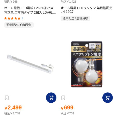
税込￥768
税込￥1,428
オーム電機 LED電球 E26 60形相当
オーム電機 LEDランタン 無段階調光
LN-12C7
電球色 全方向タイプ 2個入 LDA6L-G
AG59 2P
1
通常配送 / 店舗受取
通常配送 / 店舗受取
2,499
699
￥
￥
税込￥2,748
税込￥768