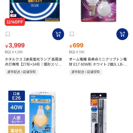
3,999
699
￥
￥
税込￥4,398
税込￥768
ホタルクス 3波長蛍光ランプ 高周波
オーム電機 長寿命ミニクリプトン電
点灯専用【27形+34形｜環形スリム
球 E17 60W形 ホワイト 2個入 LB-
PS35L60W-2P
管｜昼光色｜残光ホタルック｜ホタ
通常配送 / 店舗受取
通常配送 / 店舗受取
ルックスリムα｜パック品】