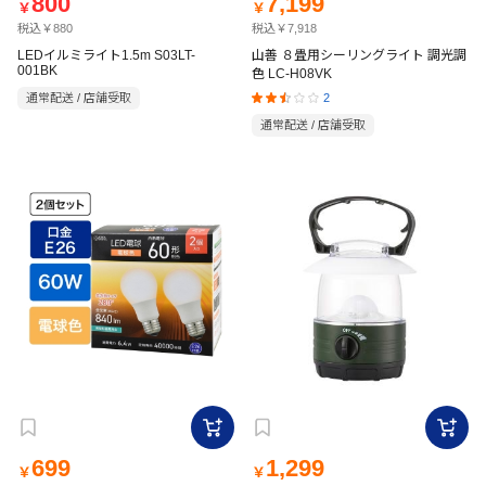
800
7,199
￥
￥
税込￥880
税込￥7,918
LEDイルミライト1.5m S03LT-
山善 ８畳用シーリングライト 調光調
001BK
色 LC-H08VK
2
通常配送 / 店舗受取
通常配送 / 店舗受取
699
1,299
￥
￥