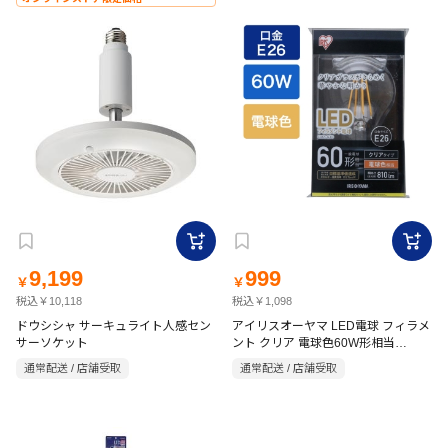
9,199
999
￥
￥
税込￥10,118
税込￥1,098
ドウシシャ サーキュライト人感セン
アイリスオーヤマ LED電球 フィラメ
サーソケット
ント クリア 電球色60W形相当
(810lm) LDA7L-G-FC クリア
通常配送 / 店舗受取
通常配送 / 店舗受取