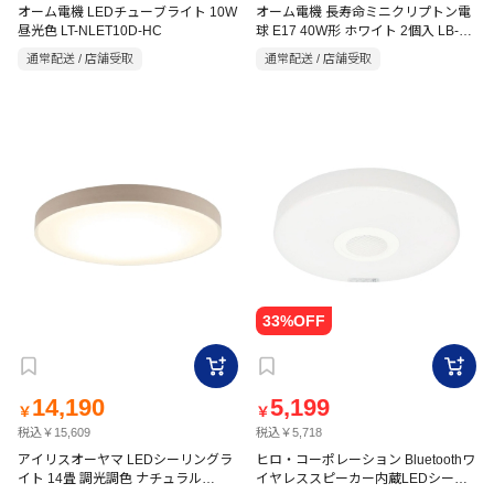
オーム電機 LEDチューブライト 10W
オーム電機 長寿命ミニクリプトン電
昼光色 LT-NLET10D-HC
球 E17 40W形 ホワイト 2個入 LB-
PS35L40W-2P
通常配送 / 店舗受取
通常配送 / 店舗受取
14,190
5,199
￥
￥
税込￥15,609
税込￥5,718
アイリスオーヤマ LEDシーリングラ
ヒロ・コーポレーション Bluetoothワ
イト 14畳 調光調色 ナチュラル
イヤレススピーカー内蔵LEDシーリ