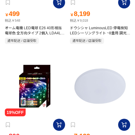
499
8,199
￥
￥
税込￥548
税込￥9,018
オーム電機 LED電球 E26 40形相当
ドウシシャ LuminousLED 停電検知
電球色 全方向タイプ 2個入 LDA4L-G
LEDシーリングライト ~8畳用 調光モ
AG59 2P
デル TKE-Y08DX
通常配送 / 店舗受取
通常配送 / 店舗受取