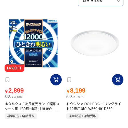
おすすめ順
2,899
8,199
￥
￥
税込￥3,188
税込￥9,018
ホタルクス 3波長蛍光ランプ 環形ス
ドウシシャ DO LEDシーリングライ
タータ形【30形+40形｜昼光色｜ラ
ト12畳用調色 W560H91D560
イフルック｜パック品】
通常配送 / 店舗受取
通常配送 / 店舗受取