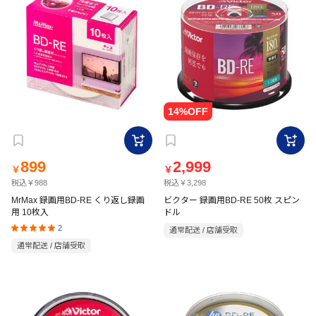
899
2,999
￥
￥
税込￥988
税込￥3,298
MrMax 録画用BD-RE くり返し録画
ビクター 録画用BD-RE 50枚 スピン
用 10枚入
ドル
2
通常配送 / 店舗受取
通常配送 / 店舗受取