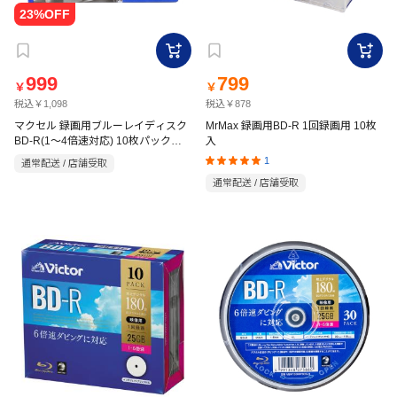
999
799
￥
￥
税込￥1,098
税込￥878
マクセル 録画用ブルーレイディスク
MrMax 録画用BD-R 1回録画用 10枚
BD-R(1～4倍速対応) 10枚パック
入
BRV25WPG.10S
1
通常配送 / 店舗受取
通常配送 / 店舗受取