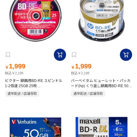
1,999
1,999
￥
￥
税込￥2,198
税込￥2,198
ビクター 録画用BD-RE スピンドル
バーベイタム ヒューレット・パッカ
1-2倍速 25GB 25枚
ード(hp) くり返し録画用BD-RE 50枚
VBE130NP25SJ1
VBE130NP50SH1
通常配送 / 店舗受取
通常配送 / 店舗受取