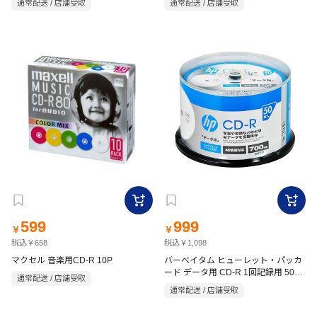
通常配送 / 店舗受取
通常配送 / 店舗受取
599
999
￥
￥
税込￥658
税込￥1,098
マクセル 音楽用CD-R 10P
バーべイタム ヒューレット・パッカ
ード データ用 CD-R 1回記録用 50枚
通常配送 / 店舗受取
入 SR80FP50SH1
通常配送 / 店舗受取