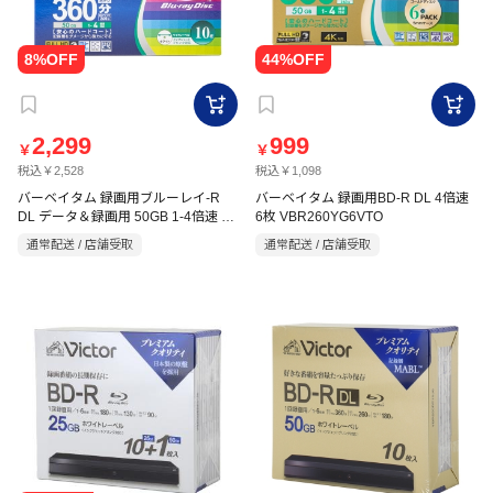
2,299
999
￥
￥
税込￥2,528
税込￥1,098
バーベイタム 録画用ブルーレイ-R
バーベイタム 録画用BD-R DL 4倍速
DL データ＆録画用 50GB 1-4倍速 10
6枚 VBR260YG6VTO
枚 VBR260YP10SV2
通常配送 / 店舗受取
通常配送 / 店舗受取