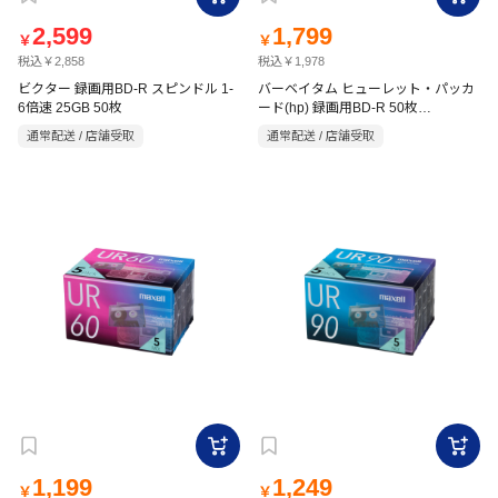
2,599
1,799
￥
￥
税込￥2,858
税込￥1,978
ビクター 録画用BD-R スピンドル 1-
バーベイタム ヒューレット・パッカ
6倍速 25GB 50枚
ード(hp) 録画用BD-R 50枚
VBR130RP50SH1
通常配送 / 店舗受取
通常配送 / 店舗受取
1,199
1,249
￥
￥