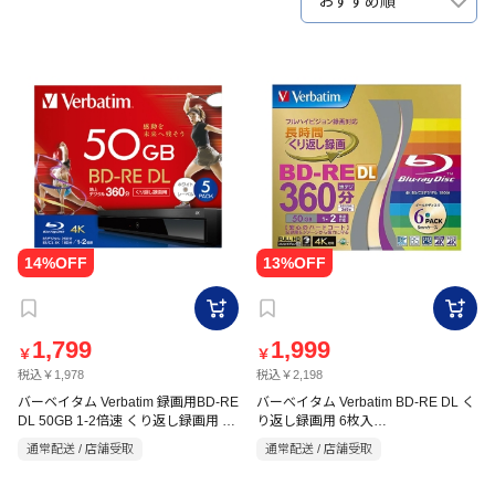
おすすめ順
1,799
1,999
￥
￥
税込￥1,978
税込￥2,198
バーベイタム Verbatim 録画用BD-RE
バーべイタム Verbatim BD-RE DL く
DL 50GB 1-2倍速 くり返し録画用 5
り返し録画用 6枚入
VBE260NG6VTO
枚入 VBE260NP5VPA
通常配送 / 店舗受取
通常配送 / 店舗受取