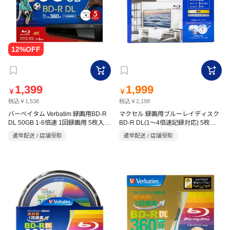
1,399
1,999
￥
￥
税込￥1,538
税込￥2,198
バーベイタム Verbatim 録画用BD-R
マクセル 録画用ブルーレイディスク
DL 50GB 1-6倍速 1回録画用 5枚入
BD-R DL(1～4倍速記録対応) 5枚パ
VBR260RP5VPA
ック BRV50WPG.5S
通常配送 / 店舗受取
通常配送 / 店舗受取