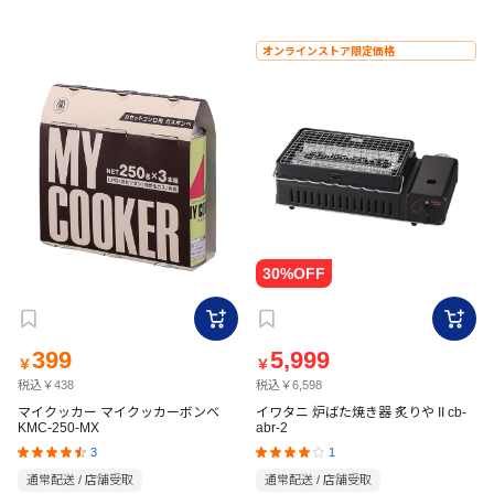
オンラインストア限定価格
399
5,999
￥
￥
税込￥438
税込￥6,598
マイクッカー マイクッカーボンベ
イワタニ 炉ばた焼き器 炙りや II cb-
KMC-250-MX
abr-2
3
1
通常配送 / 店舗受取
通常配送 / 店舗受取