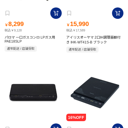
8,299
15,990
￥
￥
税込￥9,128
税込￥17,589
パロマ 一口ガスコンロ LPガス用
アイリスオーヤマ 2口IH調理器脚付
PAE18SLP
き IHK-WT41S-B ブラック
通常配送 / 店舗受取
通常配送 / 店舗受取