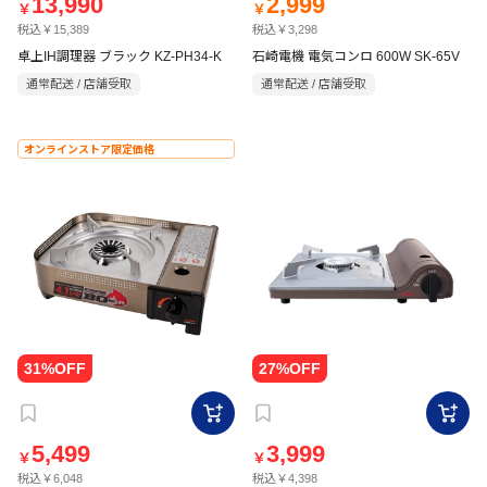
13,990
2,999
￥
￥
税込￥15,389
税込￥3,298
卓上IH調理器 ブラック KZ-PH34-K
石崎電機 電気コンロ 600W SK-65V
通常配送 / 店舗受取
通常配送 / 店舗受取
オンラインストア限定価格
5,499
3,999
￥
￥
税込￥6,048
税込￥4,398