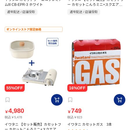
ムlll CB-EPR-3 ホワイト
ー カセットこんろミニ+スクエアポ
ット20 イエロー
通常配送 / 店舗受取
通常配送 / 店舗受取
オンラインストア限定価格
4,980
749
￥
￥
税込￥5,478
税込￥823
イワタニ 【セット販売】カセットフ
イワタニ カセットガス 3本
ー カセットこんろミニ+スクエアポ