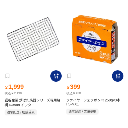
1,999
399
￥
￥
税込￥2,198
税込￥438
岩谷産業 炉ばた焼器シリーズ専用焼
ファイヤーシェフボンベ 250g×3本
FS-MX1
網 Iwatani イワタニ
通常配送 / 店舗受取
通常配送 / 店舗受取