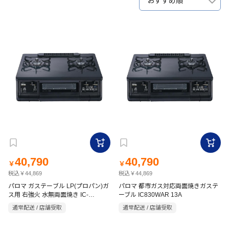
おすすめ順
40,790
40,790
￥
￥
税込￥44,869
税込￥44,869
パロマ ガステーブル LP(プロパン)ガ
パロマ 都市ガス対応両面焼きガステ
ス用 右強火 水無両面焼き IC-
ーブル IC830WAR 13A
830WAR LP
通常配送 / 店舗受取
通常配送 / 店舗受取