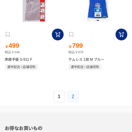
499
799
￥
￥
税込￥548
税込￥878
床皮手袋 S-911 F
テムレス 1双 M ブルー
通常配送 / 店舗受取
通常配送 / 店舗受取
1
2
お得なお買いもの