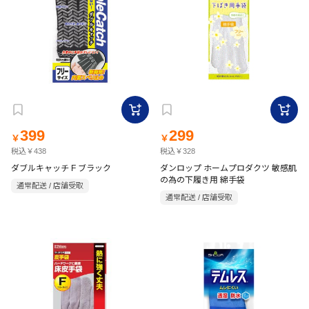
399
299
￥
￥
税込￥438
税込￥328
ダブルキャッチ F ブラック
ダンロップ ホームプロダクツ 敏感肌
の為の下履き用 綿手袋
通常配送 / 店舗受取
通常配送 / 店舗受取