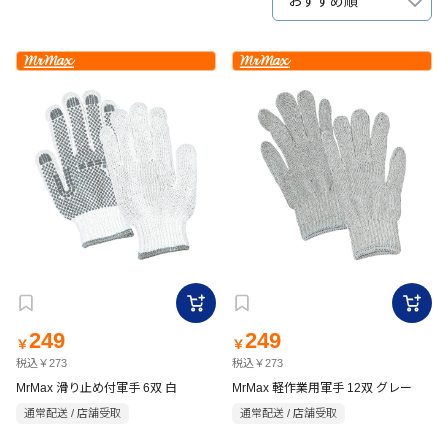
おすすめ順
249
249
￥
￥
税込￥273
税込￥273
MrMax 滑り止め付軍手 6双 白
MrMax 軽作業用軍手 12双 グレー
通常配送 / 店舗受取
通常配送 / 店舗受取