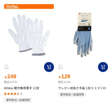
249
129
￥
￥
税込￥273
税込￥141
MrMax 軽作業用軍手 12双
ウレタン背抜き手袋 1双 S ミズイロ
3
通常配送 / 店舗受取
通常配送 / 店舗受取