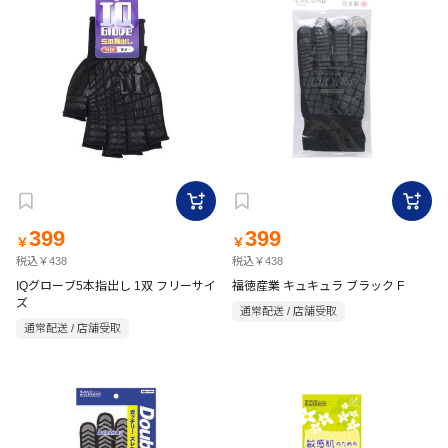
399
399
￥
￥
税込￥438
税込￥438
IQグローブ5本指出し 1双 フリーサイ
福徳産業 キュキュラ ブラック F
ズ
通常配送 / 店舗受取
通常配送 / 店舗受取