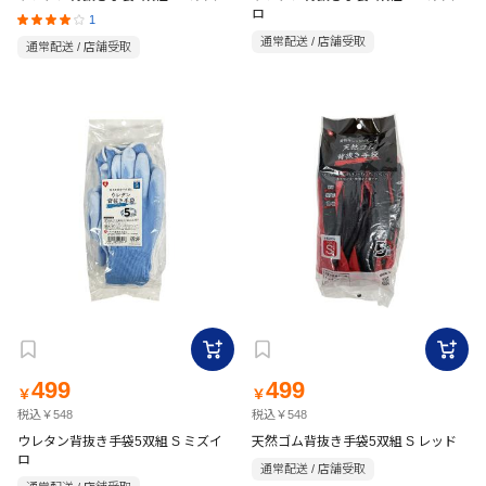
ロ
1
通常配送 / 店舗受取
通常配送 / 店舗受取
499
499
￥
￥
税込￥548
税込￥548
ウレタン背抜き手袋5双組 S ミズイ
天然ゴム背抜き手袋5双組 S レッド
ロ
通常配送 / 店舗受取