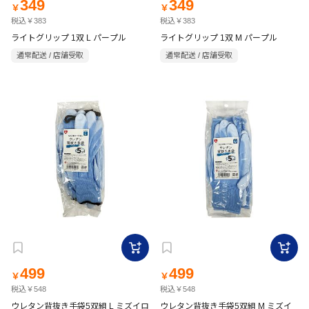
349
349
￥
￥
税込￥383
税込￥383
ライトグリップ 1双 L パープル
ライトグリップ 1双 M パープル
通常配送 / 店舗受取
通常配送 / 店舗受取
499
499
￥
￥
税込￥548
税込￥548
ウレタン背抜き手袋5双組 L ミズイロ
ウレタン背抜き手袋5双組 M ミズイ