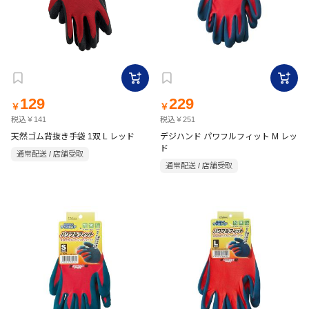
129
229
￥
￥
税込￥141
税込￥251
天然ゴム背抜き手袋 1双 L レッド
デジハンド パワフルフィット M レッ
ド
通常配送 / 店舗受取
通常配送 / 店舗受取