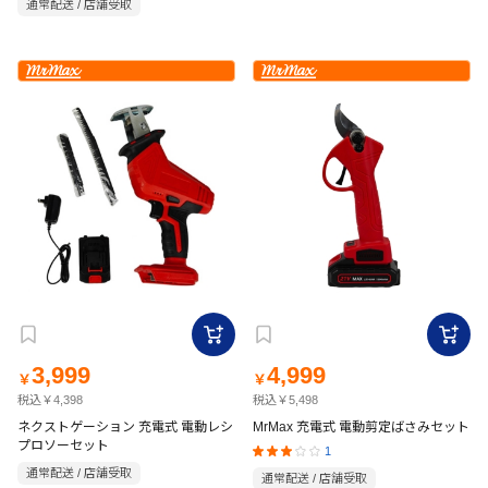
通常配送 / 店舗受取
3,999
4,999
￥
￥
税込￥4,398
税込￥5,498
ネクストゲーション 充電式 電動レシ
MrMax 充電式 電動剪定ばさみセット
プロソーセット
1
通常配送 / 店舗受取
通常配送 / 店舗受取