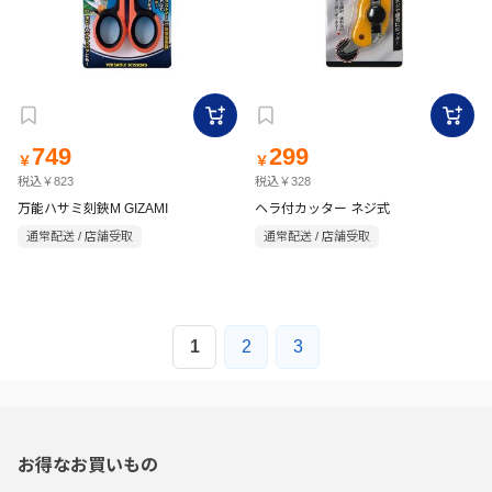
749
299
￥
￥
税込￥823
税込￥328
万能ハサミ刻鋏M GIZAMI
ヘラ付カッター ネジ式
通常配送 / 店舗受取
通常配送 / 店舗受取
1
2
3
お得なお買いもの