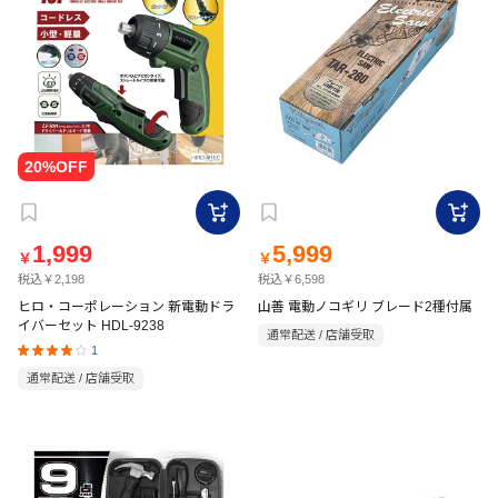
1,999
5,999
￥
￥
税込￥2,198
税込￥6,598
ヒロ・コーポレーション 新電動ドラ
山善 電動ノコギリ ブレード2種付属
イバーセット HDL-9238
通常配送 / 店舗受取
1
通常配送 / 店舗受取