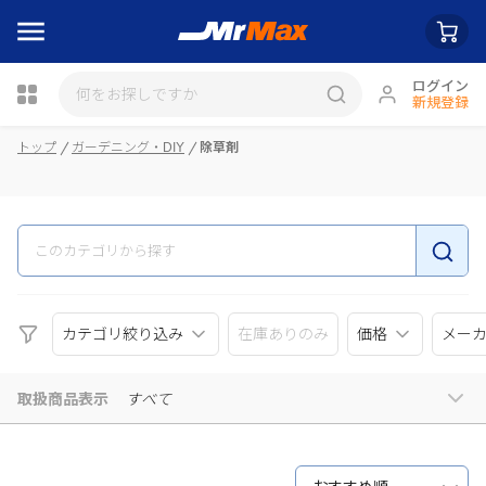
ログイン
新規登録
瓶詰
トップ
ガーデニング・DIY
除草剤
カテゴリ絞り込み
在庫ありのみ
価格
メー
取扱商品表示
すべて