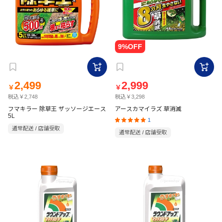
2,499
2,999
￥
￥
税込￥2,748
税込￥3,298
フマキラー 除草王 ザッソージエース
アースカマイラズ 草消滅
5L
1
通常配送 / 店舗受取
通常配送 / 店舗受取