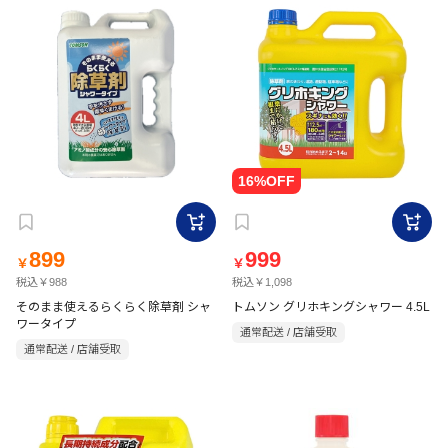
899
999
￥
￥
税込￥988
税込￥1,098
そのまま使えるらくらく除草剤 シャ
トムソン グリホキングシャワー 4.5L
ワータイプ
通常配送 / 店舗受取
通常配送 / 店舗受取