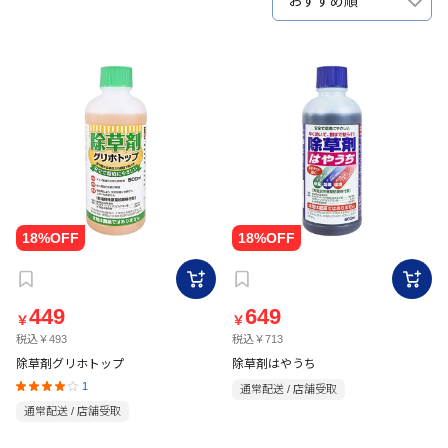
おすすめ順
449
649
￥
￥
税込￥493
税込￥713
除草剤グリホトップ
除草剤はやうち
1
通常配送 / 店舗受取
通常配送 / 店舗受取