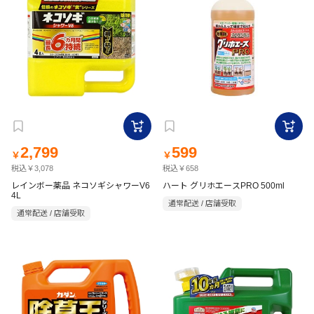
2,799
599
￥
￥
税込￥3,078
税込￥658
レインボー薬品 ネコソギシャワーV6
ハート グリホエースPRO 500ml
4L
通常配送 / 店舗受取
通常配送 / 店舗受取