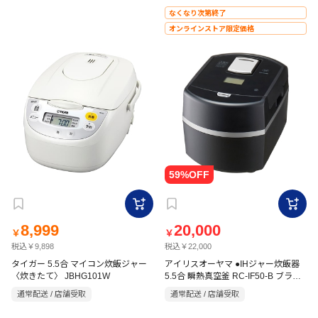
なくなり次第終了
オンラインストア限定価格
8,999
20,000
￥
￥
税込￥9,898
税込￥22,000
タイガー 5.5合 マイコン炊飯ジャー
アイリスオーヤマ ●IHジャー炊飯器
〈炊きたて〉 JBHG101W
5.5合 瞬熱真空釜 RC-IF50-B ブラッ
ク
通常配送 / 店舗受取
通常配送 / 店舗受取