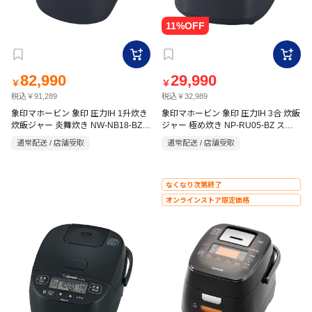
82,990
29,990
￥
￥
税込￥91,289
税込￥32,989
象印マホービン 象印 圧力IH 1升炊き
象印マホービン 象印 圧力IH 3合 炊飯
炊飯ジャー 炎舞炊き NW-NB18-BZ
ジャー 極め炊き NP-RU05-BZ スレ
スレートブラック
ートブラック
通常配送 / 店舗受取
通常配送 / 店舗受取
なくなり次第終了
オンラインストア限定価格