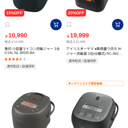
10,990
19,999
￥
￥
税込￥12,089
税込￥21,998
象印 小容量マイコン炊飯ジャー 3合
アイリスオーヤマ ●銘柄量り炊き IH
0.54L NL-BR05-BA
ジャー炊飯器 3合(分離式) RC-IM30-
B ブラック
3
通常配送 / 店舗受取
通常配送 / 店舗受取
オンラインストア限定価格