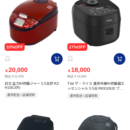
20,000
18,000
￥
￥
税込￥22,000
税込￥19,800
日立 圧力IH炊飯ジャー 5.5合炊 RZ-
T-fal ザ・ライス 遠赤外線IH炊飯器エ
H10EJ(R)
ッセンシャル 5.5合 RK9108J0 ブラ
ック
通常配送 / 店舗受取
通常配送 / 店舗受取