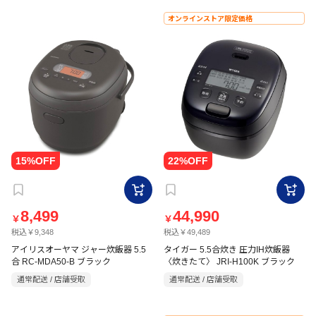
オンラインストア限定価格
8,499
44,990
￥
￥
税込￥9,348
税込￥49,489
アイリスオーヤマ ジャー炊飯器 5.5
タイガー 5.5合炊き 圧力IH炊飯器
合 RC-MDA50-B ブラック
〈炊きたて〉 JRI-H100K ブラック
通常配送 / 店舗受取
通常配送 / 店舗受取