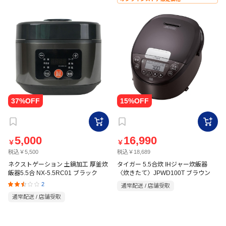
5,000
16,990
￥
￥
税込￥5,500
税込￥18,689
ネクストゲーション 土鍋加工 厚釜炊
タイガー 5.5合炊 IHジャー炊飯器
飯器5.5合 NX-5.5RC01 ブラック
〈炊きたて〉JPWD100T ブラウン
2
通常配送 / 店舗受取
通常配送 / 店舗受取