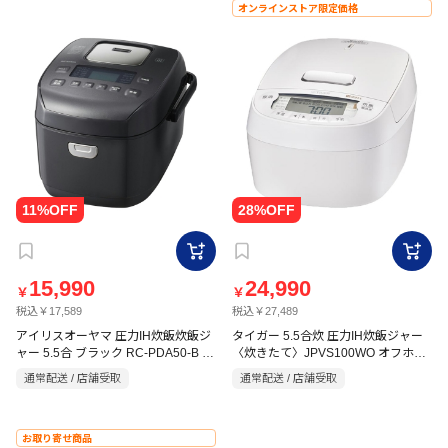
オンラインストア限定価格
15,990
24,990
￥
￥
税込￥17,589
税込￥27,489
アイリスオーヤマ 圧力IH炊飯炊飯ジ
タイガー 5.5合炊 圧力IH炊飯ジャー
ャー 5.5合 ブラック RC-PDA50-B ブ
〈炊きたて〉JPVS100WO オフホワ
ラック
イト
通常配送 / 店舗受取
通常配送 / 店舗受取
お取り寄せ商品