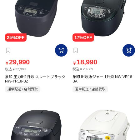
29,990
18,990
￥
￥
税込￥32,989
税込￥20,889
象印 圧力IH1升炊 スレートブラック
象印 IH炊飯ジャー 1升炊 NW-VR18-
NW-YR18-BZ
BA
通常配送 / 店舗受取
通常配送 / 店舗受取