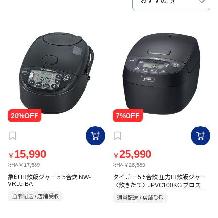
おすすめ順
15,990
25,990
￥
￥
税込￥17,589
税込￥28,589
象印 IH炊飯ジャー 5.5合炊 NW-
タイガー 5.5合炊 圧力IH炊飯ジャー
VR10-BA
〈炊きたて〉JPVC100KG ブロスブ
ラック
通常配送 / 店舗受取
通常配送 / 店舗受取