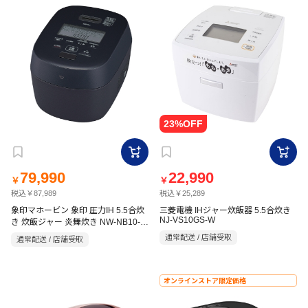
79,990
22,990
￥
￥
税込￥87,989
税込￥25,289
象印マホービン 象印 圧力IH 5.5合炊
三菱電機 IHジャー炊飯器 5.5合炊き
NJ-VS10GS-W
き 炊飯ジャー 炎舞炊き NW-NB10-
BZ スレートブラック
通常配送 / 店舗受取
通常配送 / 店舗受取
オンラインストア限定価格