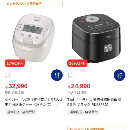
オンラインストア限定価格
32,990
24,990
￥
￥
税込￥36,289
税込￥27,489
タイガー 【お取り寄せ商品】5.5合炊
T-fal ザ・ライス 遠赤外線IH炊飯器
圧力IH炊飯ジャー〈炊きたて〉
5.5合 ブラック RK8828J0
JRIB100W ホワイト
通常配送 / 店舗受取
通常配送 / 店舗受取
オンラインストア限定価格