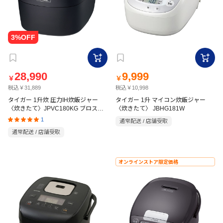
28,990
9,999
￥
￥
税込￥31,889
税込￥10,998
タイガー 1升炊 圧力IH炊飯ジャー
タイガー 1升 マイコン炊飯ジャー
〈炊きたて〉JPVC180KG ブロスブ
〈炊きたて〉 JBHG181W
ラック
1
通常配送 / 店舗受取
通常配送 / 店舗受取
オンラインストア限定価格