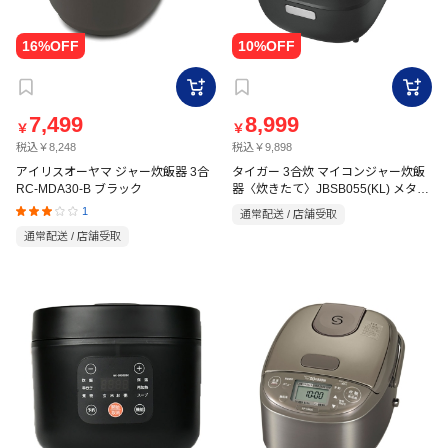
7,499
8,999
￥
￥
税込￥8,248
税込￥9,898
アイリスオーヤマ ジャー炊飯器 3合
タイガー 3合炊 マイコンジャー炊飯
RC-MDA30-B ブラック
器〈炊きたて〉JBSB055(KL) メタル
ブラック
1
通常配送 / 店舗受取
通常配送 / 店舗受取