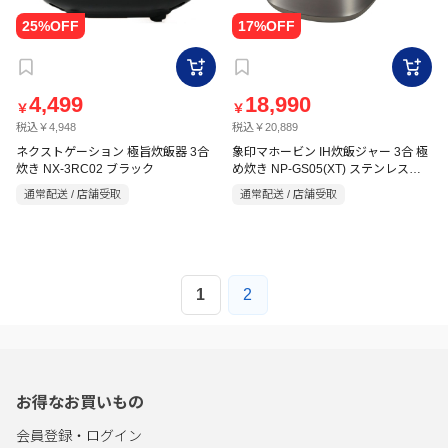
4,499
18,990
￥
￥
税込￥4,948
税込￥20,889
ネクストゲーション 極旨炊飯器 3合
象印マホービン IH炊飯ジャー 3合 極
炊き NX-3RC02 ブラック
め炊き NP-GS05(XT) ステンレスブ
ラウン
通常配送 / 店舗受取
通常配送 / 店舗受取
1
2
お得なお買いもの
会員登録・ログイン