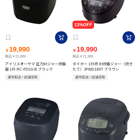
19,990
19,990
￥
￥
税込￥21,989
税込￥21,989
アイリスオーヤマ 圧力IHジャー炊飯
タイガー 1升炊 IH炊飯ジャー〈炊き
器 1升 RC-PD10-B ブラック
たて〉JPWD180T ブラウン
通常配送 / 店舗受取
通常配送 / 店舗受取