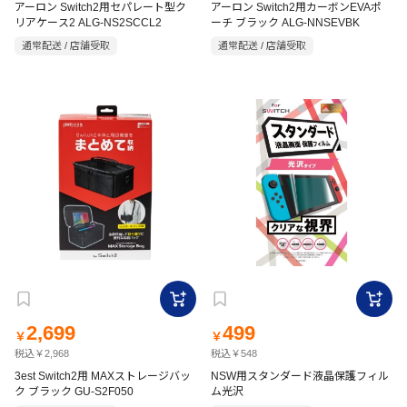
アーロン Switch2用セパレート型ク
アーロン Switch2用カーボンEVAポ
リアケース2 ALG-NS2SCCL2
ーチ ブラック ALG-NNSEVBK
通常配送 / 店舗受取
通常配送 / 店舗受取
2,699
499
￥
￥
税込￥2,968
税込￥548
3est Switch2用 MAXストレージバッ
NSW用スタンダード液晶保護フィル
ク ブラック GU-S2F050
ム光沢