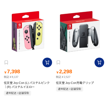
7,398
2,298
￥
￥
税込￥8,137
税込￥2,527
任天堂 Joy-Con (L) パステルピンク
任天堂 Joy-Con充電グリップ
｜(R) パステルイエロー
通常配送 / 店舗受取
通常配送 / 店舗受取