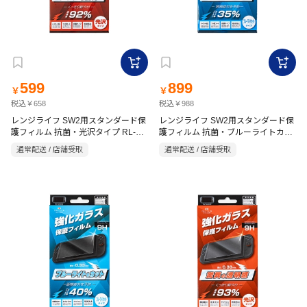
599
899
￥
￥
税込￥658
税込￥988
レンジライフ SW2用スタンダード保
レンジライフ SW2用スタンダード保
護フィルム 抗菌・光沢タイプ RL-
護フィルム 抗菌・ブルーライトカッ
S25203
トタイプ RL-S25204
通常配送 / 店舗受取
通常配送 / 店舗受取