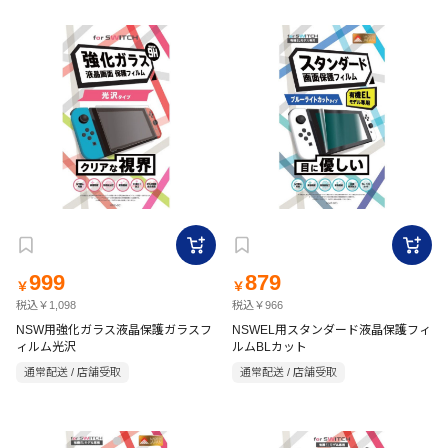
999
879
￥
￥
税込￥1,098
税込￥966
NSW用強化ガラス液晶保護ガラスフ
NSWEL用スタンダード液晶保護フィ
ィルム光沢
ルムBLカット
通常配送 / 店舗受取
通常配送 / 店舗受取