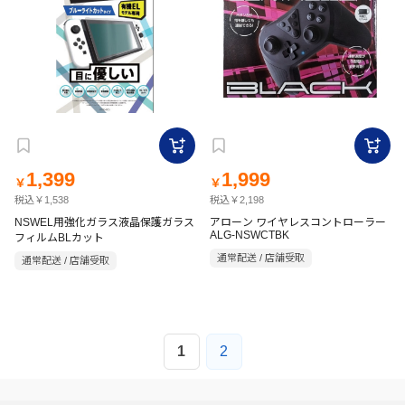
1,399
1,999
￥
￥
税込￥1,538
税込￥2,198
NSWEL用強化ガラス液晶保護ガラス
アローン ワイヤレスコントローラー
ALG-NSWCTBK
フィルムBLカット
通常配送 / 店舗受取
通常配送 / 店舗受取
1
2