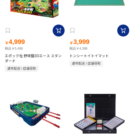
4,999
3,999
￥
￥
税込￥5,498
税込￥4,398
エポック社 野球盤3Dエース スタン
トンシートイトイマット
ダード
通常配送 / 店舗受取
通常配送 / 店舗受取