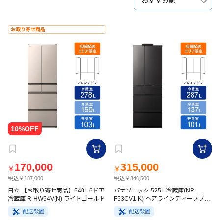
おすすめ順
お取り寄せ商品
170,000
315,000
￥
￥
税込￥187,000
税込￥346,500
日立 【お取り寄せ商品】540L 6ドア
パナソニック 525L 冷蔵庫(NR-
冷蔵庫 R-HW54V(N) ライトゴールド
F53CV1-K) ヘアラインディープブラ
ック
配送設置
配送設置