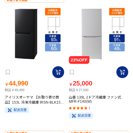
お取り寄せ商品
44,990
25,000
￥
￥
税込￥49,489
税込￥27,500
アイリスオーヤマ 【お取り寄せ商
山善 139L 2ドア冷蔵庫 ファン式
MFR-F140(W)
品】153L 冷凍冷蔵庫 IRSN-BLK15A
ブラック
1
配送設置
配送設置