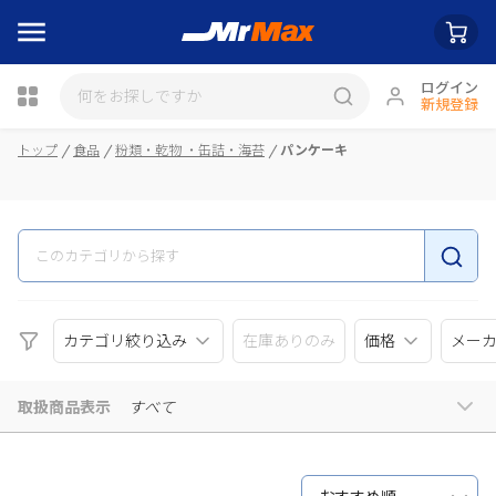
ログイン
新規登録
瓶詰
トップ
食品
粉類・乾物 ・缶詰・海苔
パンケーキ
カテゴリ絞り込み
在庫ありのみ
価格
メー
取扱商品表示
すべて