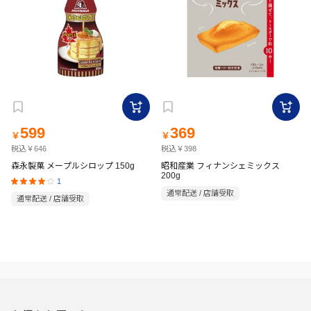
599
369
￥
￥
税込￥646
税込￥398
森永製菓 メープルシロップ 150g
昭和産業 フィナンシェミックス
200g
1
通常配送 / 店舗受取
通常配送 / 店舗受取