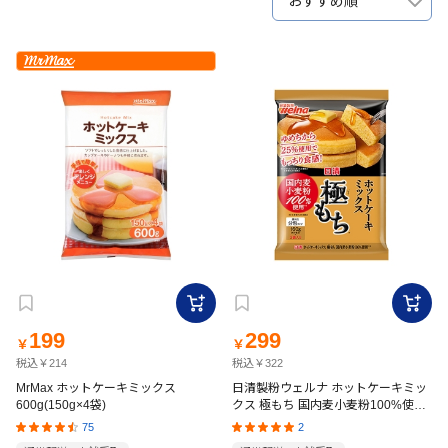
おすすめ順
199
299
￥
￥
税込￥214
税込￥322
MrMax ホットケーキミックス
日清製粉ウェルナ ホットケーキミッ
600g(150g×4袋)
クス 極もち 国内麦小麦粉100%使用
480g
75
2