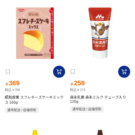
369
259
￥
￥
税込￥398
税込￥279
昭和産業 スフレチーズケーキミック
森永乳業 森永ミルク チューブ入り
120g
ス 160g
通常配送 / 店舗受取
通常配送 / 店舗受取