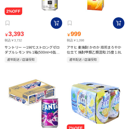
3,393
999
￥
￥
税込￥3,732
税込￥1,098
サントリー ー196℃ストロングゼロ
アサヒ 麦焼酎 かのか 焙煎まろやか
ダブルレモン 9% 1箱(500ml×6缶パ
仕立て 焼酎甲類乙類混和 25度 1.8L
ック×4)
通常配送 / 店舗受取
通常配送 / 店舗受取