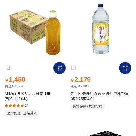
1,450
2,179
￥
￥
税込￥1,566
税込￥2,396
MrMax ラベルレス 緑茶 1箱
アサヒ 麦焼酎 かのか 焼酎甲類乙類
(500ml×24本)
混和 25度 4.0L
31
通常配送 / 店舗受取
通常配送 / 店舗受取