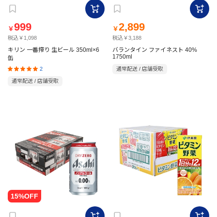
999
2,899
￥
￥
税込￥1,098
税込￥3,188
キリン 一番搾り 生ビール 350ml×6
バランタイン ファイネスト 40%
1750ml
缶
2
通常配送 / 店舗受取
通常配送 / 店舗受取