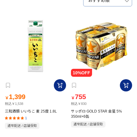
おすすめ順
1,399
755
￥
￥
税込￥1,538
税込￥830
三和酒類 いいちこ 麦 25度 1.8L
サッポロ GOLD STAR 金星 5%
350ml×6缶
1
通常配送 / 店舗受取
通常配送 / 店舗受取