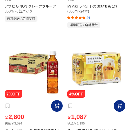
アサヒ GINON グレープフルーツ
MrMax ラベルレス 濃いお茶 1箱
350ml×6缶パック
(500ml×24本)
24
通常配送 / 店舗受取
通常配送 / 店舗受取
2,800
1,087
￥
￥
税込￥3,024
税込￥1,195