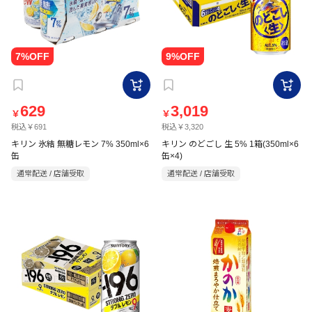
629
3,019
￥
￥
税込￥691
税込￥3,320
キリン 氷結 無糖レモン 7% 350ml×6
キリン のどごし 生 5% 1箱(350ml×6
缶
缶×4)
通常配送 / 店舗受取
通常配送 / 店舗受取