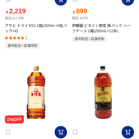
2,219
899
￥
￥
税込￥2,396
税込￥970
アサヒ ドライゼロ 1箱(350ml ×6缶パ
伊藤園 ビタミン野菜 紙パック ハー
ック×4)
フケース 1箱(200mL×12本)
1
通常配送 / 店舗受取
通常配送 / 店舗受取