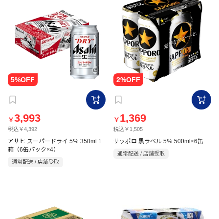
3,993
1,369
￥
￥
税込￥4,392
税込￥1,505
アサヒ スーパードライ 5％ 350ml 1
サッポロ 黒ラベル 5％ 500ml×6缶
箱（6缶パック×4）
通常配送 / 店舗受取
通常配送 / 店舗受取