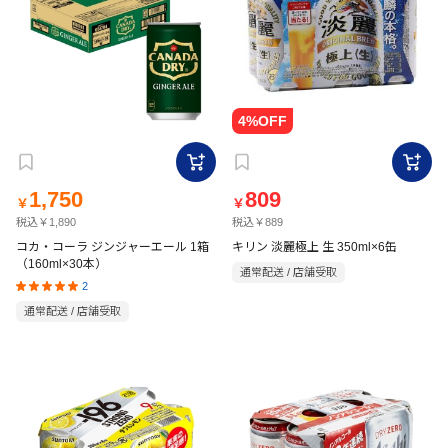
1,750
809
￥
￥
税込￥1,890
税込￥889
コカ・コーラ ジンジャーエール 1箱
キリン 淡麗極上 生 350ml×6缶
（160ml×30本）
通常配送 / 店舗受取
2
通常配送 / 店舗受取