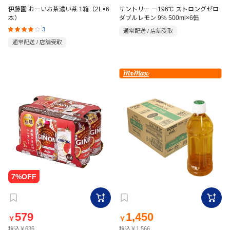
伊藤園 おーいお茶濃い茶 1箱（2L×6
サントリー ー196℃ ストロングゼロ
本）
ダブルレモン 9% 500ml×6缶
3
通常配送 / 店舗受取
通常配送 / 店舗受取
579
1,450
￥
￥
税込￥636
税込￥1,566