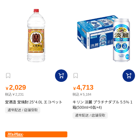
2,029
4,713
￥
￥
税込￥2,231
税込￥5,184
宝酒造 宝焼酎 25°4.0L エコペット
キリン 淡麗 プラチナダブル 5.5％ 1
箱(500ml×6缶×4)
通常配送 / 店舗受取
通常配送 / 店舗受取