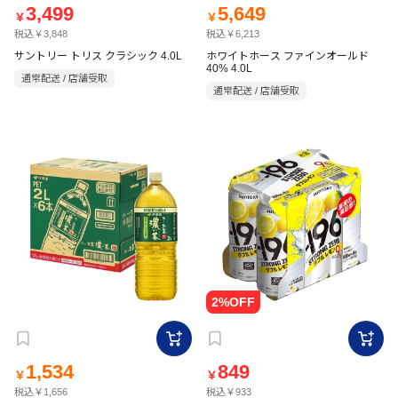
3,499
5,649
￥
￥
税込￥3,848
税込￥6,213
サントリー トリス クラシック 4.0L
ホワイトホース ファインオールド
40% 4.0L
通常配送 / 店舗受取
通常配送 / 店舗受取
1,534
849
￥
￥
税込￥1,656
税込￥933