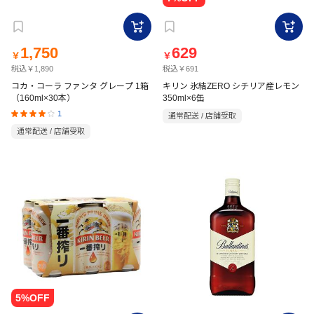
1,750
629
￥
￥
税込￥1,890
税込￥691
コカ・コーラ ファンタ グレープ 1箱
キリン 氷結ZERO シチリア産レモン
（160ml×30本）
350ml×6缶
1
通常配送 / 店舗受取
通常配送 / 店舗受取