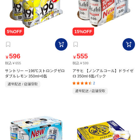
596
555
￥
￥
税込￥655
税込￥599
サントリー ー196℃ストロングゼロ
アサヒ 【ノンアルコール】ドライゼ
ダブルレモン 350ml×6缶
ロ 350ml 6缶パック
2
通常配送 / 店舗受取
通常配送 / 店舗受取