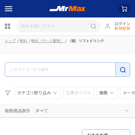
ログイン
新規登録
瓶詰
トップ
飲料
飲料（ケース販売）
（箱）ソフトドリンク
カテゴリ絞り込み
在庫ありのみ
価格
メー
取扱商品表示
すべて