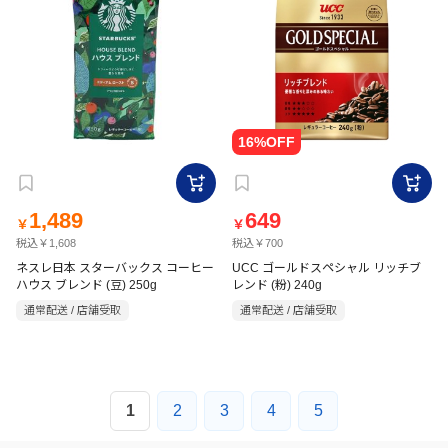
1,489
649
￥
￥
税込￥1,608
税込￥700
ネスレ日本 スターバックス コーヒー
UCC ゴールドスペシャル リッチブ
ハウス ブレンド (豆) 250g
レンド (粉) 240g
通常配送 / 店舗受取
通常配送 / 店舗受取
1
2
3
4
5