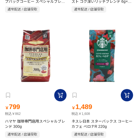
プバッグコーヒー スペシャルブレン
スト コク深いリッチブレンド 6g×15
ド 18袋入
袋
通常配送 / 店舗受取
通常配送 / 店舗受取
799
1,489
￥
￥
税込￥862
税込￥1,608
ハマヤ 珈琲専門店用スペシャルブレ
ネスレ日本 スターバックス コーヒー
ンド 300g
カフェ ベロナR 220g
通常配送 / 店舗受取
通常配送 / 店舗受取