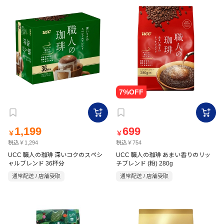
1,199
699
￥
￥
税込￥1,294
税込￥754
UCC 職人の珈琲 深いコクのスペシ
UCC 職人の珈琲 あまい香りのリッ
ャルブレンド 36杯分
チブレンド (粉) 280g
通常配送 / 店舗受取
通常配送 / 店舗受取