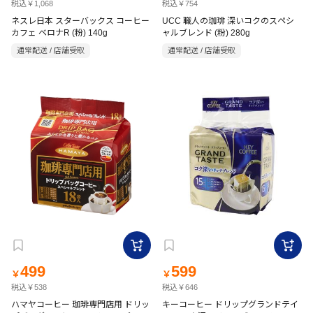
税込￥1,068
税込￥754
ネスレ日本 スターバックス コーヒー
UCC 職人の珈琲 深いコクのスペシ
カフェ ベロナR (粉) 140g
ャルブレンド (粉) 280g
通常配送 / 店舗受取
通常配送 / 店舗受取
499
599
￥
￥
税込￥538
税込￥646
ハマヤコーヒー 珈琲専門店用 ドリッ
キーコーヒー ドリップグランドテイ