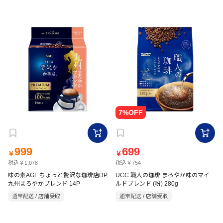
999
699
￥
￥
税込￥1,078
税込￥754
味の素AGF ちょっと贅沢な珈琲店DP
UCC 職人の珈琲 まろやか味のマイ
九州まろやかブレンド 14P
ルドブレンド (粉) 280g
通常配送 / 店舗受取
通常配送 / 店舗受取