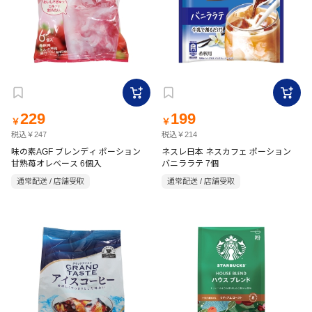
229
199
￥
￥
税込￥247
税込￥214
味の素AGF ブレンディ ポーション
ネスレ日本 ネスカフェ ポーション
甘熟苺オレベース 6個入
バニララテ 7個
通常配送 / 店舗受取
通常配送 / 店舗受取