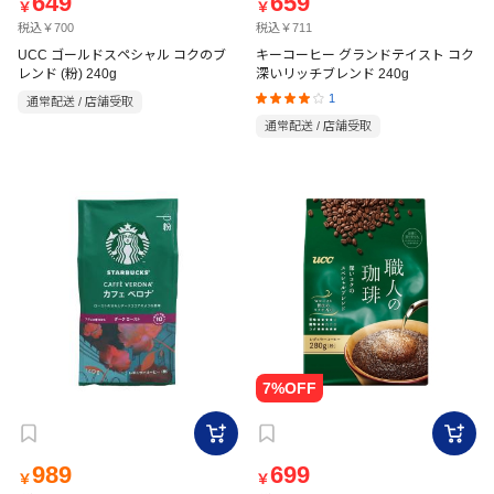
649
659
￥
￥
税込￥700
税込￥711
UCC ゴールドスペシャル コクのブ
キーコーヒー グランドテイスト コク
レンド (粉) 240g
深いリッチブレンド 240g
1
通常配送 / 店舗受取
通常配送 / 店舗受取
989
699
￥
￥