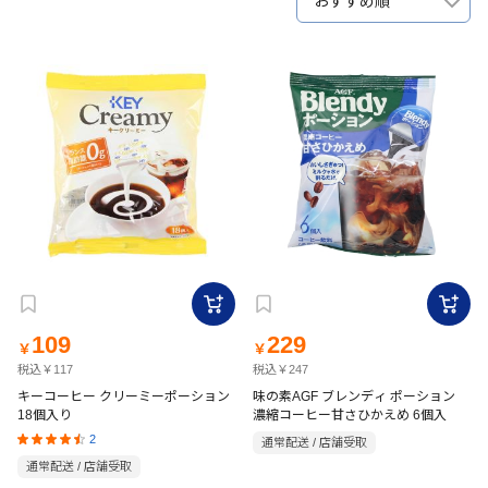
おすすめ順
109
229
￥
￥
税込￥117
税込￥247
キーコーヒー クリーミーポーション
味の素AGF ブレンディ ポーション
18個入り
濃縮コーヒー甘さひかえめ 6個入
2
通常配送 / 店舗受取
通常配送 / 店舗受取