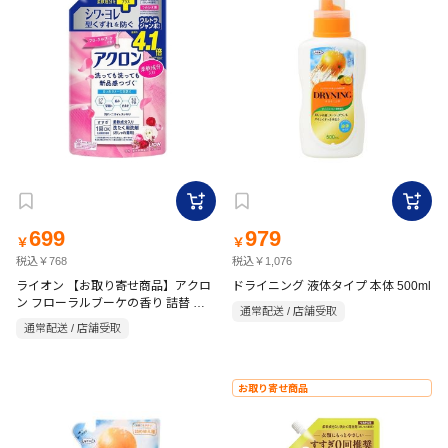
699
979
￥
￥
税込￥768
税込￥1,076
ライオン 【お取り寄せ商品】アクロ
ドライニング 液体タイプ 本体 500ml
ン フローラルブーケの香り 詰替 ウ
通常配送 / 店舗受取
ルトラジャンボ 1590ml
通常配送 / 店舗受取
お取り寄せ商品