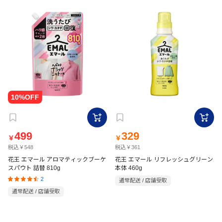
499
329
￥
￥
税込￥548
税込￥361
花王 エマール アロマティックブーケ
花王 エマール リフレッシュグリーン
スパウト 詰替 810g
本体 460g
2
通常配送 / 店舗受取
通常配送 / 店舗受取