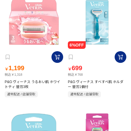
1,199
699
￥
￥
税込￥1,318
税込￥768
P&G ヴィーナス うるおい肌 ホワイ
P&G ヴィーナス すべすべ肌 ホルダ
トティ 替刃3枚
ー 替刃1個付
通常配送 / 店舗受取
通常配送 / 店舗受取