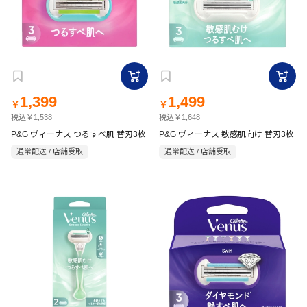
1,399
1,499
￥
￥
税込￥1,538
税込￥1,648
P&G ヴィーナス つるすべ肌 替刃3枚
P&G ヴィーナス 敏感肌向け 替刃3枚
通常配送 / 店舗受取
通常配送 / 店舗受取