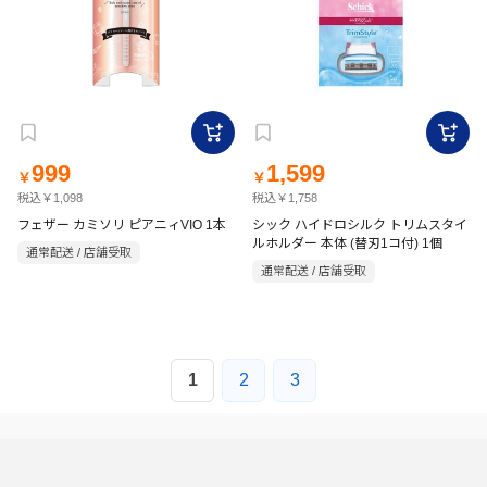
999
1,599
￥
￥
税込￥1,098
税込￥1,758
フェザー カミソリ ピアニィVIO 1本
シック ハイドロシルク トリムスタイ
ルホルダー 本体 (替刃1コ付) 1個
通常配送 / 店舗受取
通常配送 / 店舗受取
1
2
3