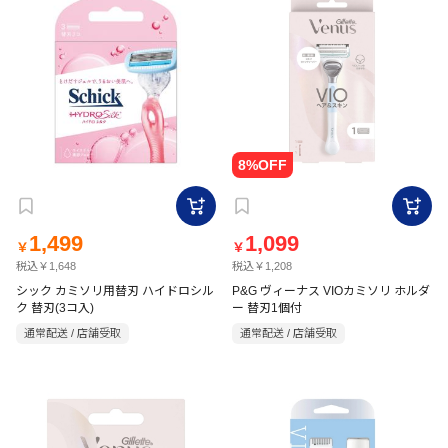
1,499
1,099
￥
￥
税込￥1,648
税込￥1,208
シック カミソリ用替刃 ハイドロシル
P&G ヴィーナス VIOカミソリ ホルダ
ク 替刃(3コ入)
ー 替刃1個付
通常配送 / 店舗受取
通常配送 / 店舗受取