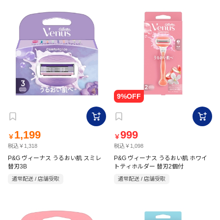
1,199
999
￥
￥
税込￥1,318
税込￥1,098
P&G ヴィーナス うるおい肌 スミレ
P&G ヴィーナス うるおい肌 ホワイ
替刃3B
トティホルダー 替刃2個付
通常配送 / 店舗受取
通常配送 / 店舗受取