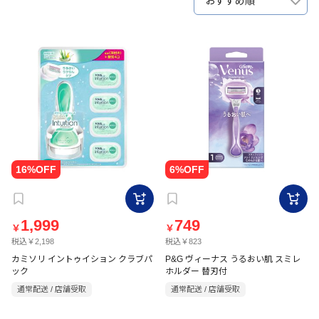
おすすめ順
1,999
749
￥
￥
税込￥2,198
税込￥823
カミソリ イントゥイション クラブパ
P&G ヴィーナス うるおい肌 スミレ
ック
ホルダー 替刃付
通常配送 / 店舗受取
通常配送 / 店舗受取