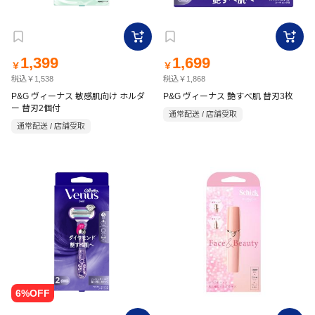
1,399
1,699
￥
￥
税込￥1,538
税込￥1,868
P&G ヴィーナス 敏感肌向け ホルダ
P&G ヴィーナス 艶すべ肌 替刃3枚
ー 替刃2個付
通常配送 / 店舗受取
通常配送 / 店舗受取