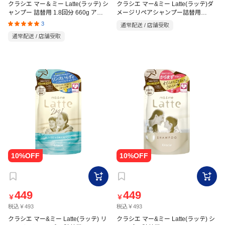
クラシエ マー＆ミー Latte(ラッテ) シ
クラシエ マー&ミー Latte(ラッテ)ダ
ャンプー 詰替用 1.8回分 660g アッ
メージリペアシャンプー詰替用
360ml
プル&ピオニーの香り
3
通常配送 / 店舗受取
通常配送 / 店舗受取
449
449
￥
￥
税込￥493
税込￥493
クラシエ マー&ミー Latte(ラッテ) リ
クラシエ マー&ミー Latte(ラッテ) シ