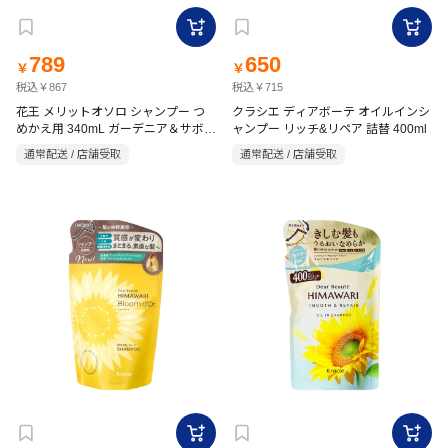
789
650
￥
￥
税込￥867
税込￥715
花王 メリットオソロ シャンプー つ
クラシエ ディアボーテ オイルインシ
めかえ用 340mL ガーデニア＆サボン
ャンプー リッチ&リペア 詰替 400ml
の香り
通常配送 / 店舗受取
通常配送 / 店舗受取