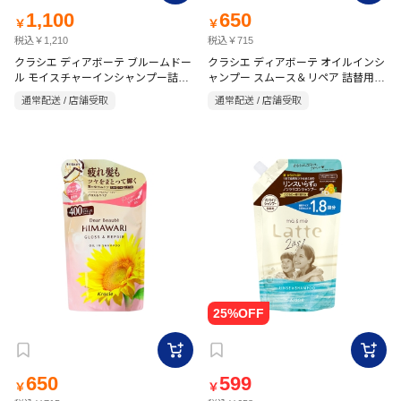
1,100
650
￥
￥
税込￥1,210
税込￥715
クラシエ ディアボーテ ブルームドー
クラシエ ディアボーテ オイルインシ
ル モイスチャーインシャンプー詰替
ャンプー スムース＆リペア 詰替用
330ml
400ml
通常配送 / 店舗受取
通常配送 / 店舗受取
650
599
￥
￥