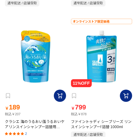
品】 280ml
280ml【医薬部外品】
通常配送 / 店舗受取
通常配送 / 店舗受取
オンラインストア限定価格
189
799
￥
￥
税込￥207
税込￥878
クラシエ 海のうるおい藻うるおいケ
ファイントゥディ シーブリーズ リン
アリンスインシャンプー詰替用
スインシャンプーf 詰替 1000ml
380ml
2
通常配送 / 店舗受取