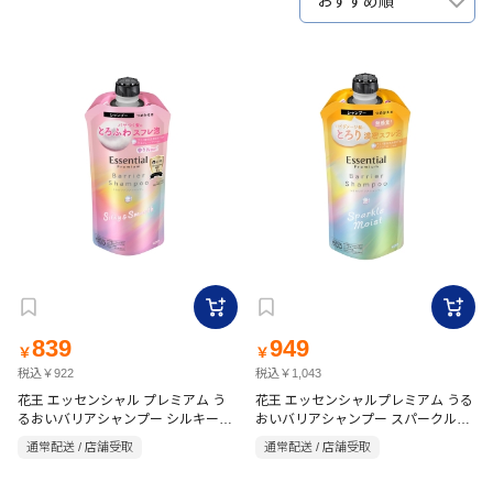
おすすめ順
839
949
￥
￥
税込￥922
税込￥1,043
花王 エッセンシャル プレミアム う
花王 エッセンシャルプレミアム うる
るおいバリアシャンプー シルキー＆
おいバリアシャンプー スパークルモ
スムース つめかえ用 340mL ときめ
イスト 詰替用 330ml
通常配送 / 店舗受取
通常配送 / 店舗受取
く ホワイトピーチ＆ムスクの香り