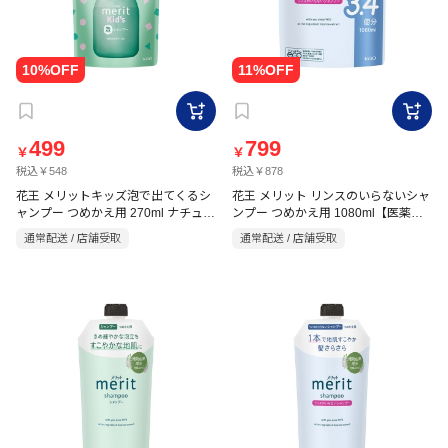
499
799
￥
￥
税込￥548
税込￥878
花王 メリットキッズ泡で出てくるシ
花王 メリット リンスのいらないシャ
ャンプー つめかえ用 270ml ナチュラ
ンプー つめかえ用 1080ml【医薬部
ルフローラルのやさしい香り
外品】
通常配送 / 店舗受取
通常配送 / 店舗受取