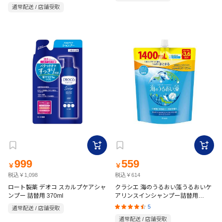
通常配送 / 店舗受取
999
559
￥
￥
税込￥1,098
税込￥614
ロート製薬 デオコ スカルプケアシャ
クラシエ 海のうるおい藻うるおいケ
ンプー 詰替用 370ml
アリンスインシャンプー詰替用
1400ml
5
通常配送 / 店舗受取
通常配送 / 店舗受取