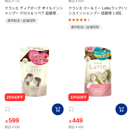
税込￥715
税込￥658
クラシエ ディアボーテ オイルインシ
クラシエ マー＆ミー Latte(ラッテ) リ
ャンプー グロス＆リペア 詰替用
ンスインシャンプー 詰替用 1.8回分
400ml
660ml オレンジ＆カモミールの香り
1
通常配送 / 店舗受取
通常配送 / 店舗受取
599
449
￥
￥
税込￥658
税込￥493