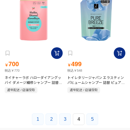
700
499
￥
￥
税込￥770
税込￥548
ネイチャーラボ ハローダイアングッ
トイレタリージャパン エラスティン
バイ ダメージ補修シャンプー 詰替
パヒュームシャンプー 詰替 ピュアブ
320ml
リーズ 350ml
通常配送 / 店舗受取
通常配送 / 店舗受取
1
2
3
4
5