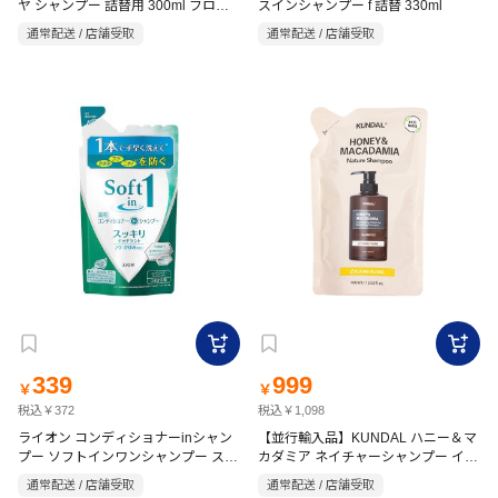
ヤ シャンプー 詰替用 300ml フロー
スインシャンプー f 詰替 330ml
ラルブーケの香り
通常配送 / 店舗受取
通常配送 / 店舗受取
339
999
￥
￥
税込￥372
税込￥1,098
ライオン コンディショナーinシャン
【並行輸入品】KUNDAL ハニー＆マ
プー ソフトインワンシャンプー スッ
カダミア ネイチャーシャンプー イラ
キリデオドラント 詰替用 370ml
ンイラン 詰替 400ml
通常配送 / 店舗受取
通常配送 / 店舗受取