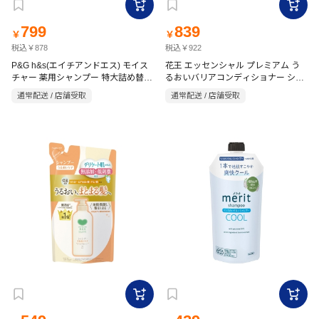
799
839
￥
￥
税込￥878
税込￥922
P&G h&s(エイチアンドエス) モイス
花王 エッセンシャル プレミアム う
チャー 薬用シャンプー 特大詰め替え
るおいバリアコンディショナー シル
680g
キー＆スムース つめかえ用 340mL
通常配送 / 店舗受取
通常配送 / 店舗受取
ときめく ホワイトピーチ＆ムスクの
香り