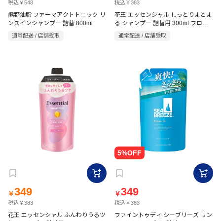
税込￥548
税込￥383
熊野油脂 ファーマアクトトニック リ
花王 エッセンシャル しっとりまとま
ンスインシャンプー 詰替 800ml
る シャンプー 詰替用 300ml フロー
ラルブーケの香り
通常配送 / 店舗受取
通常配送 / 店舗受取
349
349
￥
￥
税込￥383
税込￥383
花王 エッセンシャル ふんわりうるツ
ファイントゥディ シーブリーズ リン