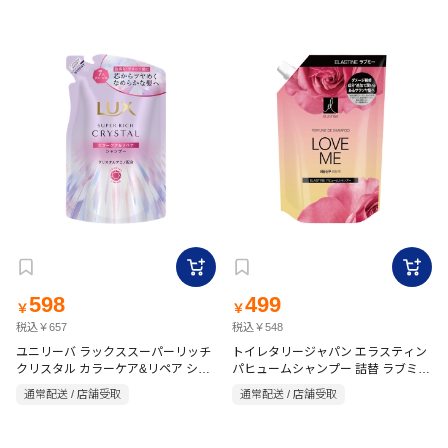
598
499
￥
￥
税込￥657
税込￥548
ユニリーバ ラックススーパーリッチ
トイレタリージャパン エラスティン
クリスタル カラーケア&リペア シャ
パヒュームシャンプー 詰替 ラブミー
350ml
ンプー詰替 300g
通常配送 / 店舗受取
通常配送 / 店舗受取