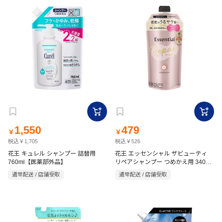
1,550
479
￥
￥
税込￥1,705
税込￥526
花王 キュレル シャンプー 詰替用
花王 エッセンシャル ザビューティ
760ml【医薬部外品】
リペアシャンプー つめかえ用 340ml
フローラルリュクスの香り
通常配送 / 店舗受取
通常配送 / 店舗受取