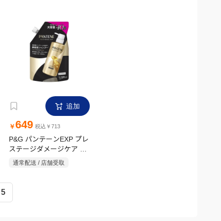
追加
649
￥
税込￥713
P&G パンテーンEXP プレ
ステージダメージケア シ
ャンプー 詰め替え 420g
通常配送 / 店舗受取
5