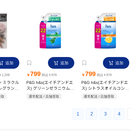
追加
追加
追加
799
799
￥
￥
1,208
税込￥878
税込￥878
ン ミラクル
P&G h&s(エイチアンドエ
P&G h&s(エイチアンドエ
フレグランス
ス) グリーンゼラニウム
ス) シトラスオイルコント
&ピオニー
ドライスカルプケア 薬用
ロール 薬用シャンプー 特
受取
通常配送 / 店舗受取
通常配送 / 店舗受取
 500g
シャンプー 特大詰め替え
大詰め替え 660g
660g
1
2
3
4