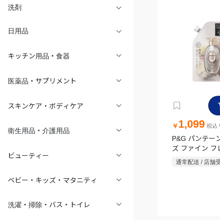
洗剤
日用品
キッチン用品・食器
医薬品・サプリメント
スキンケア・ボディケア
1,099
￥
税込￥
衛生用品・介護用品
P&G パンテー
ズ ファイン 
ビューティー
ホワイトティー
通常配送 / 店舗
シャンプー 詰替え
ベビー・キッズ・マタニティ
洗濯・掃除・バス・トイレ