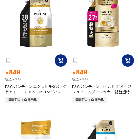
849
849
￥
￥
税込￥933
税込￥933
P&G パンテーン エクストラダメージ
P&G パンテーン ゴールド ダメージ
ケア トリートメントinコンディショ
リペア コンディショナー 詰替超特大
700g
ナー 860g
通常配送 / 店舗受取
通常配送 / 店舗受取