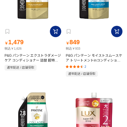
1,479
849
￥
￥
税込￥1,626
税込￥933
P&G パンテーン エクストラダメージ
P&G パンテーン モイストスムースケ
ケア コンディショナー 詰替 超特大
ア トリートメントinコンディショナ
1700g
ー 860g
2
通常配送 / 店舗受取
通常配送 / 店舗受取