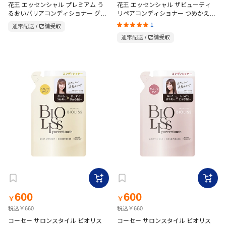
花王 エッセンシャル プレミアム う
花王 エッセンシャル ザビューティ
るおいバリアコンディショナー グロ
リペアコンディショナー つめかえ用
ウ＆モイスト ポンプ つめかえ用
大 700ml フローラルリュクスの香り
1
通常配送 / 店舗受取
340mL ときめく ホワイトピーチ＆ム
通常配送 / 店舗受取
スクの香り
600
600
￥
￥
税込￥660
税込￥660
コーセー サロンスタイル ビオリス
コーセー サロンスタイル ビオリス