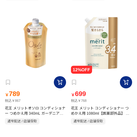
789
699
￥
￥
税込￥867
税込￥768
花王 メリットオソロ コンディショナ
花王 メリット コンディショナー つ
ー つめかえ用 340mL ガーデニア＆
めかえ用 1080ml【医薬部外品】 ナ
サボンの香り
チュラルフローラルのやさしい香り
通常配送 / 店舗受取
通常配送 / 店舗受取