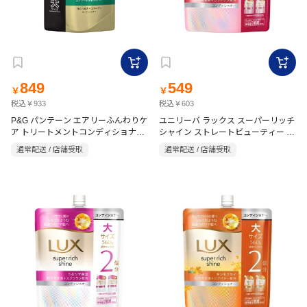
849
549
￥
￥
税込￥933
税込￥603
P&G パンテーン エアリーふんわりケ
ユニリーバ ラックス スーパーリッチ
ア トリートメントコンディショナー
シャイン ストレートビューティー コ
詰替用 特大 860g
ンディショナー 詰替 560g
通常配送 / 店舗受取
通常配送 / 店舗受取