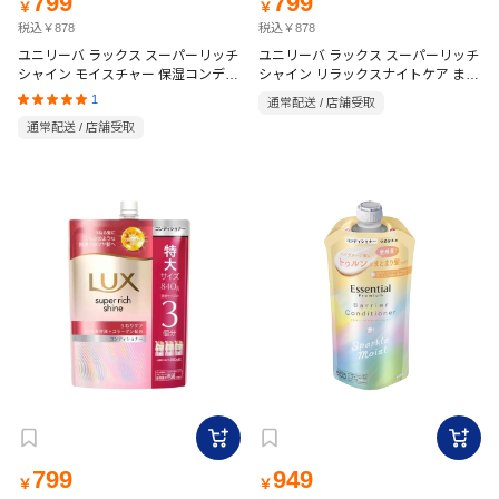
799
799
￥
￥
税込￥878
税込￥878
ユニリーバ ラックス スーパーリッチ
ユニリーバ ラックス スーパーリッチ
シャイン モイスチャー 保湿コンディ
シャイン リラックスナイトケア まと
ショナー 詰替 840g
まりコンディショナー 詰替 840g
1
通常配送 / 店舗受取
通常配送 / 店舗受取
799
949
￥
￥