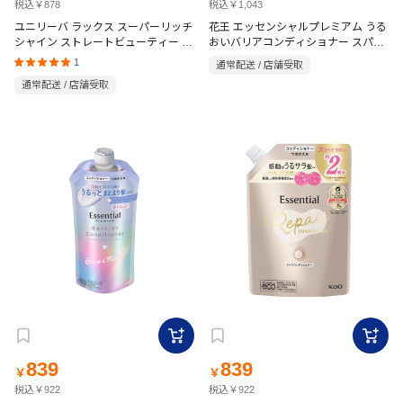
税込￥878
税込￥1,043
ユニリーバ ラックス スーパーリッチ
花王 エッセンシャルプレミアム うる
シャイン ストレートビューティー コ
おいバリアコンディショナー スパー
ンディショナー 詰替 840g
クルモイスト 詰替用 330ml
1
通常配送 / 店舗受取
通常配送 / 店舗受取
839
839
￥
￥
税込￥922
税込￥922