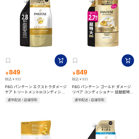
849
849
￥
￥
税込￥933
税込￥933
P&G パンテーン エクストラダメージ
P&G パンテーン ゴールド ダメージ
ケア トリートメントinコンディショ
リペア コンディショナー 詰替超特大
700g
ナー 860g
通常配送 / 店舗受取
通常配送 / 店舗受取