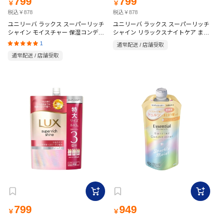
799
799
￥
￥
税込￥878
税込￥878
ユニリーバ ラックス スーパーリッチ
ユニリーバ ラックス スーパーリッチ
シャイン モイスチャー 保湿コンディ
シャイン リラックスナイトケア まと
ショナー 詰替 840g
まりコンディショナー 詰替 840g
1
通常配送 / 店舗受取
通常配送 / 店舗受取
799
949
￥
￥