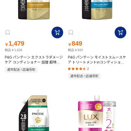
1,479
849
￥
￥
税込￥1,626
税込￥933
P&G パンテーン エクストラダメージ
P&G パンテーン モイストスムースケ
ケア コンディショナー 詰替 超特大
ア トリートメントinコンディショナ
1700g
ー 860g
2
通常配送 / 店舗受取
通常配送 / 店舗受取