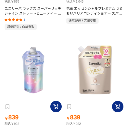
税込￥878
税込￥1,043
ユニリーバ ラックス スーパーリッチ
花王 エッセンシャルプレミアム うる
シャイン ストレートビューティー コ
おいバリアコンディショナー スパー
ンディショナー 詰替 840g
クルモイスト 詰替用 330ml
1
通常配送 / 店舗受取
通常配送 / 店舗受取
839
839
￥
￥
税込￥922
税込￥922