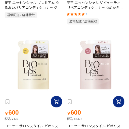
花王 エッセンシャル プレミアム う
花王 エッセンシャル ザビューティ
るおいバリアコンディショナー グロ
リペアコンディショナー つめかえ用
ウ＆モイスト ポンプ つめかえ用
大 700ml フローラルリュクスの香り
1
通常配送 / 店舗受取
340mL ときめく ホワイトピーチ＆ム
通常配送 / 店舗受取
スクの香り
600
600
￥
￥
税込￥660
税込￥660
コーセー サロンスタイル ビオリス
コーセー サロンスタイル ビオリス