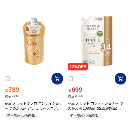
789
699
￥
￥
税込￥867
税込￥768
花王 メリットオソロ コンディショナ
花王 メリット コンディショナー つ
ー つめかえ用 340mL ガーデニア＆
めかえ用 1080ml【医薬部外品】 ナ
サボンの香り
チュラルフローラルのやさしい香り
通常配送 / 店舗受取
通常配送 / 店舗受取