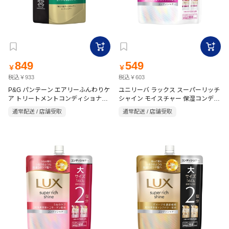
849
549
￥
￥
税込￥933
税込￥603
P&G パンテーン エアリーふんわりケ
ユニリーバ ラックス スーパーリッチ
ア トリートメントコンディショナー
シャイン モイスチャー 保湿コンディ
詰替用 特大 860g
ショナー 詰替 560g
通常配送 / 店舗受取
通常配送 / 店舗受取