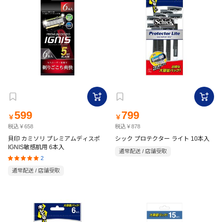
599
799
￥
￥
税込￥658
税込￥878
貝印 カミソリ プレミアムディスポ
シック プロテクター ライト 10本入
IGNIS敏感肌用 6本入
通常配送 / 店舗受取
2
通常配送 / 店舗受取