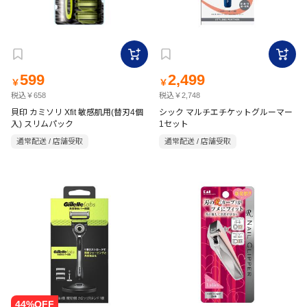
599
2,499
￥
￥
税込￥658
税込￥2,748
貝印 カミソリ Xfit 敏感肌用(替刃4個
シック マルチエチケットグルーマー
入) スリムパック
1セット
通常配送 / 店舗受取
通常配送 / 店舗受取