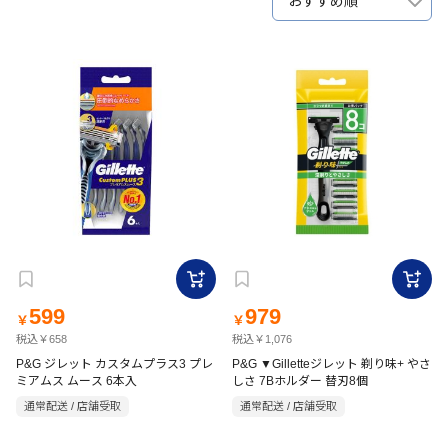
おすすめ順
599
979
￥
￥
税込￥658
税込￥1,076
P&G ジレット カスタムプラス3 プレ
P&G ▼Gilletteジレット 剃り味+ やさ
ミアムス ムース 6本入
しさ 7Bホルダー 替刃8個
通常配送 / 店舗受取
通常配送 / 店舗受取