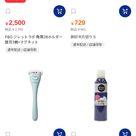
2,500
729
￥
￥
税込￥2,750
税込￥801
P&G ジレットラボ 角質2Bホルダー
貝印 R爪切り S
替刃3個+マグネット
通常配送 / 店舗受取
通常配送 / 店舗受取