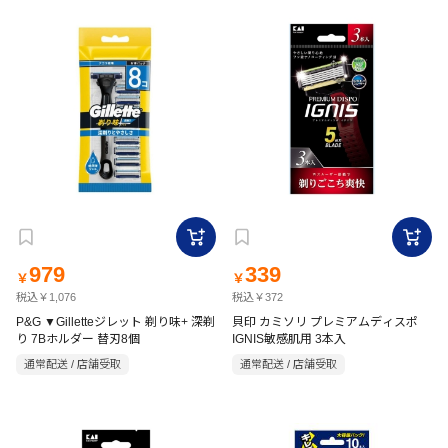
979
339
￥
￥
税込￥1,076
税込￥372
P&G ▼Gilletteジレット 剃り味+ 深剃
貝印 カミソリ プレミアムディスポ
り 7Bホルダー 替刃8個
IGNIS敏感肌用 3本入
通常配送 / 店舗受取
通常配送 / 店舗受取