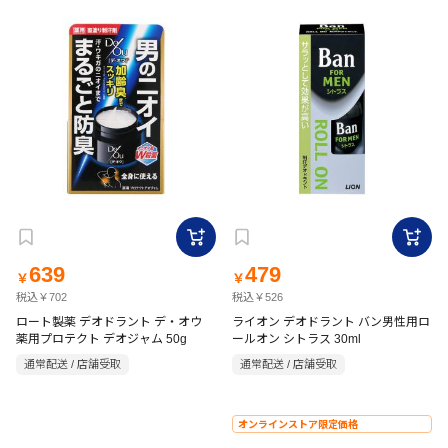
639
479
￥
￥
税込￥702
税込￥526
ロート製薬 デオドラント デ・オウ
ライオン デオドラント バン男性用ロ
薬用プロテクト デオジャム 50g
ールオン シトラス 30ml
通常配送 / 店舗受取
通常配送 / 店舗受取
オンラインストア限定価格