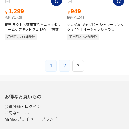
1,299
949
￥
￥
税込￥1,428
税込￥1,043
花王 サクセス薬用育毛トニックボリ
マンダム ギャツビー シャワーフレッ
ュームケア Fシトラス 180g 【医薬部
シュ 60ml オーシャンシトラス
外品】
通常配送 / 店舗受取
通常配送 / 店舗受取
1
2
3
お得なお買いもの
会員登録・ログイン
お得なセール
MrMaxプライベートブランド