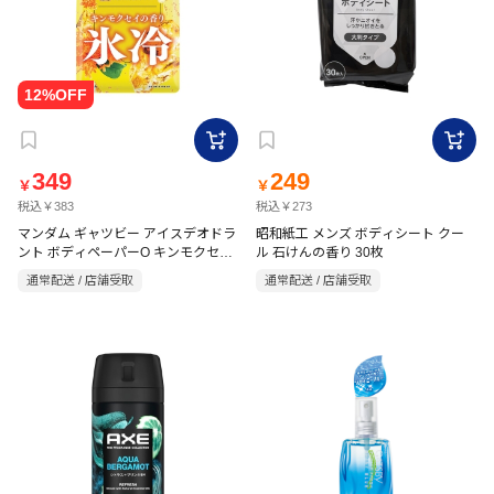
349
249
￥
￥
税込￥383
税込￥273
マンダム ギャツビー アイスデオドラ
昭和紙工 メンズ ボディシート クー
ント ボディペーパーO キンモクセイ
ル 石けんの香り 30枚
の香り 30枚入
通常配送 / 店舗受取
通常配送 / 店舗受取