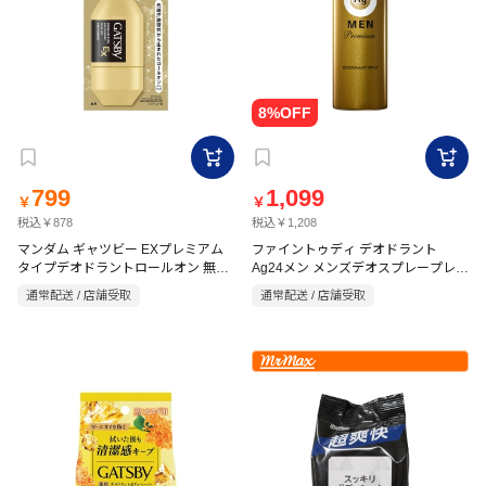
799
1,099
￥
￥
税込￥878
税込￥1,208
マンダム ギャツビー EXプレミアム
ファイントゥディ デオドラント
タイプデオドラントロールオン 無香
Ag24メン メンズデオスプレープレミ
料 60ml 【医薬部外品】
アム 無香【医薬部外品】180g
通常配送 / 店舗受取
通常配送 / 店舗受取