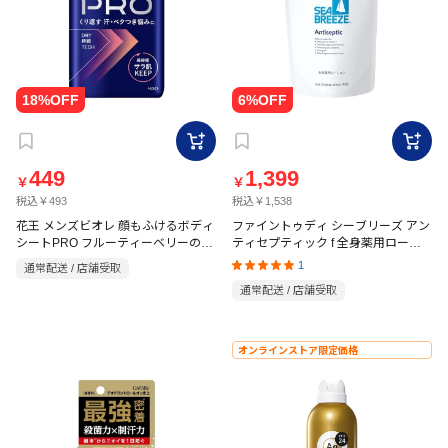
449
1,399
￥
￥
税込￥493
税込￥1,538
花王 メンズビオレ 顔もふけるボディ
ファイントゥディ シーブリーズ アン
シートPRO フルーティーベリーの香
ティセプティック f 全身薬用ローシ
り 26枚
ョン 詰替 700ml【医薬部外品】
1
通常配送 / 店舗受取
通常配送 / 店舗受取
オンラインストア限定価格