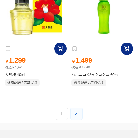
1,299
1,499
￥
￥
税込￥1,428
税込￥1,648
大島椿 40ml
ハホニコ ジュウロクユ 60ml
通常配送 / 店舗受取
通常配送 / 店舗受取
1
2