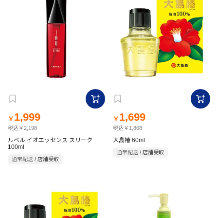
1,999
1,699
￥
￥
税込￥2,198
税込￥1,868
ルベル イオエッセンス スリーク
大島椿 60ml
100ml
通常配送 / 店舗受取
通常配送 / 店舗受取