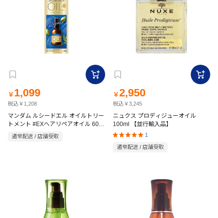
1,099
2,950
￥
￥
税込￥1,208
税込￥3,245
マンダム ルシードエル オイルトリー
ニュクス プロディジューオイル
トメント #EXヘアリペアオイル 60ml
100ml 【並行輸入品】
フローラル
1
通常配送 / 店舗受取
通常配送 / 店舗受取